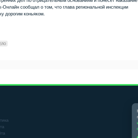
утренних дел по отрицательным основаниям и понесёт наказание
к-Онлайн сообщал о том, что глава региональной инспекции
ку дорогим коньяком.
ЕЛО
тика
та
йта