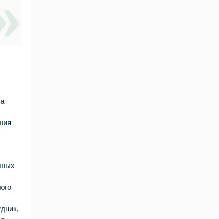
ва
ения
ь
нных
ного
удник,