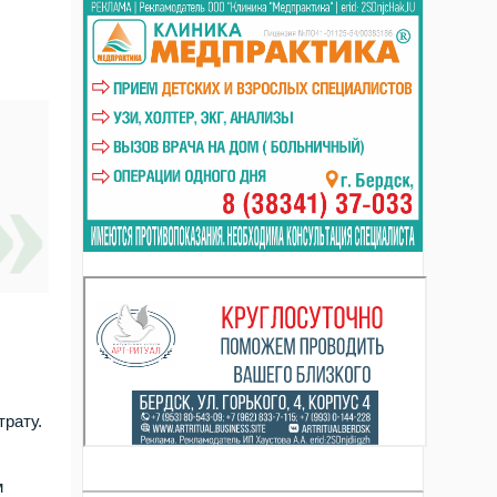
трату.
м