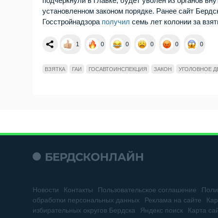
подчеркнули в Главке, будет уволен из органов вн
установленном законом порядке. Ранее сайт Бердс
Госстройнадзора
получил
семь лет колонии за взят
1
0
0
0
0
0
ВЗЯТКА
ГАИ
ГОСАВТОИНСПЕКЦИЯ
ЗАКОН
УГОЛОВНОЕ Д
Новости
Контакты
Пользовательское соглашение
Поли
обработки персональных данных
Реклама на сайте
Кар
избирательных округов Бердска
Яндекс поиск
Карта са