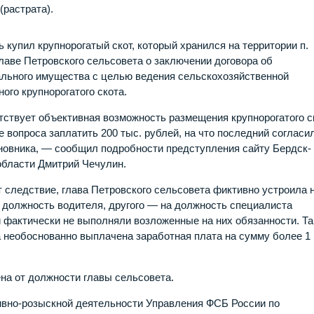
(растрата).
 купил крупнорогатый скот, который хранился на территории п.
лаве Петровского сельсовета о заключении договора об
ального имущества с целью ведения сельскохозяйственной
ого крупнорогатого скота.
тствует объективная возможность размещения крупнорогатого с
 вопроса заплатить 200 тыс. рублей, на что последний согласи
новника, — сообщил подробности предступления сайту Бердск-
области Дмитрий Чечулин.
ет следствие, глава Петровского сельсовета фиктивно устроила 
 должность водителя, другого — на должность специалиста
 фактически не выполняли возложенные на них обязанности. Т
 необоснованно выплачена заработная плата на сумму более 1
на от должности главы сельсовета.
ивно-розыскной деятельности Управления ФСБ России по