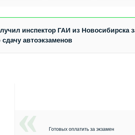
за взятку Евгению
замглавы
взятку коньяком
Коржову из Бердска
Искитимского
Camus в
района
Новосибирске
олучил инспектор ГАИ из Новосибирска з
 сдачу автоэкзаменов
Готовых оплатить за экзамен