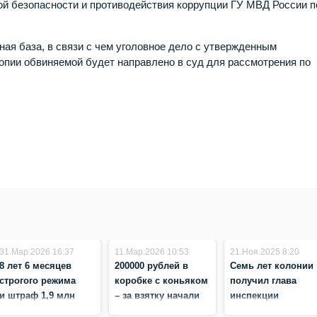
ой безопасности и противодействия коррупции ГУ МВД России п
ая база, в связи с чем уголовное дело с утвержденным
опии обвиняемой будет направлено в суд для рассмотрения по
31.Мар.2026 16:37
11.Мар.2026 10:53
21.Ноя.2025 8:20
8 лет 6 месяцев
200000 рублей в
Семь лет колонии
строгого режима
коробке с коньяком
получил глава
и штраф 1,9 млн
– за взятку начали
инспекции
рублей — приговор
судить бывшего
Госстройнадзора з