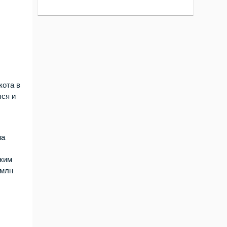
кота в
лся и
на
аким
 млн