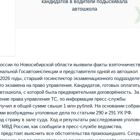
кандидатов в водители подыскивала
автошкола
оссии по Новосибирской области выявили факты взяточничест
нальной Госавтоинспекции и представителя одной из автошкол
о 2026 годы, старший госинспектор экзаменационного подраздел
го экзамена на право управления. Кандидатов, готовых оплатит
автошкола, с которой была предварительная договорённость. За
чение права управления ТС, по информации пресс-службы
олучил в общей сумме свыше 1 млн рублей. На основании собра
ми возбуждены уголовные дела по статьям 290 и 291 УК РФ.
д стражу в зале суда. Ход и результаты расследования уголов
ГУ МВД России, как сообщили в пресс-службе ведомства,
й предстоит выяснить все обстоятельства произошедшего. Сотр