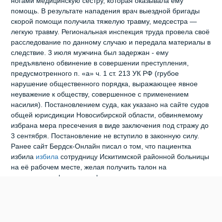
ногами медицинскую сестру, которая оказывала ему
помощь. В результате нападения врач выездной бригады
скорой помощи получила тяжелую травму, медсестра —
легкую травму. Региональная инспекция труда провела своё
расследование по данному случаю и передала материалы в
следствие. 3 июля мужчина был задержан - ему
предъявлено обвинение в совершении преступления,
предусмотренного п. «а» ч. 1 ст. 213 УК РФ (грубое
нарушение общественного порядка, выражающее явное
неуважение к обществу, совершенное с применением
насилия). Постановлением суда, как указано на сайте судов
общей юрисдикции Новосибирской области, обвиняемому
избрана мера пресечения в виде заключения под стражу до
3 сентября. Постановление не вступило в законную силу.
Ранее сайт Бердск-Онлайн писал о том, что пациентка
избила
избила
сотрудницу Искитимской районной больницы
на её рабочем месте, желая получить талон на
прохождение флюорографии.
0
0
0
0
2
0
ВРАЧИ
ИЗБИЕНИЕ
УГОЛОВНОЕ ДЕЛО