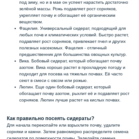
под зиму, но и в мае он успеет нарастить достаточно
зелёной массы. Рожь подавляет рост сорняков,
укрепляет почву и обогащает её органическим
веществом.
Фацелия. Универсальный сидерат, подходящий для
любых почв и климатических условий. Быстро растет,
подавляет рост сорняков, привлекает пчел и других
полезных насекомых. Фацелия - отличный
предшественник для большинства овощных культур.
Вика. Бобовый сидерат, который обогащает почву
азотом. Вика хорошо растет в прохладную погоду и
подходит для посева на тяжелых почвах. Её часто
сеют в смеси с овсом или рожью.
Люпин. Еще один бобовый сидерат, который
обогащает почву азотом, рыхлит её и подавляет рост
сорняков. Люпин лучше растет на кислых почвах.
Как правильно посеять сидераты?
Для начала перекопайте или взрыхлите почву, удалите
сорняки и камни. Затем равномерно распределите семена
сидератов по поверхности почвы. Заделайте семена