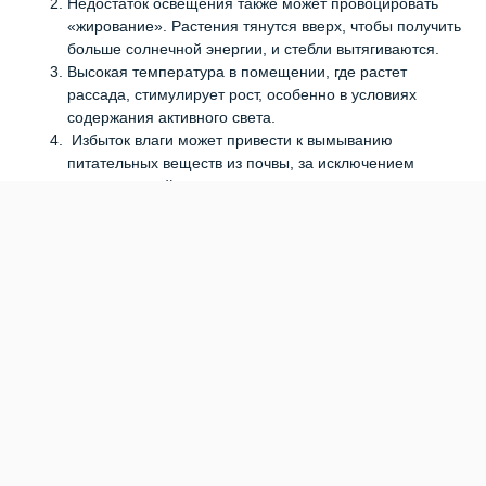
Недостаток освещения также может провоцировать
«жирование». Растения тянутся вверх, чтобы получить
больше солнечной энергии, и стебли вытягиваются.
Высокая температура в помещении, где растет
рассада, стимулирует рост, особенно в условиях
содержания активного света.
Избыток влаги может привести к вымыванию
питательных веществ из почвы, за исключением
азота, который легко усваивается растениями.
Как определить, что рассада «жирует»?
Листья становятся крупными, мясистыми и темно-
зелеными.
Стебель становится непропорционально длинным и
слабым, растение может полегать.
Рассада поздно зацветает или вообще не формирует
бутоны.
Корни развиваются медленно и остаются слабыми.