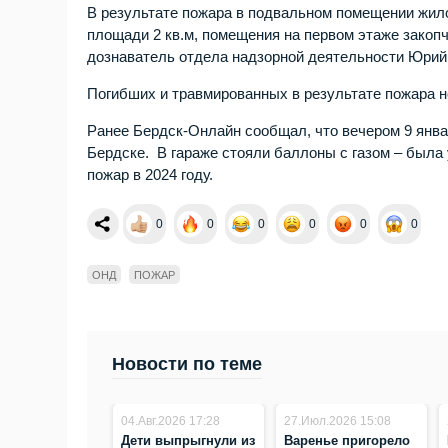
В результате пожара в подвальном помещении жил
площади 2 кв.м, помещения на первом этаже закоп
дознаватель отдела надзорной деятельности Юрий
Погибших и травмированных в результате пожара н
Ранее Бердск-Онлайн сообщал, что вечером 9 янва
Бердске. В гараже стояли баллоны с газом – была 
пожар в 2024 году.
0
0
0
0
0
0
ОНД
ПОЖАР
Новости по теме
04.Авг.2026 17:28
27.Июл.2026 15:08
Дети выпрыгнули из
Варенье пригорело