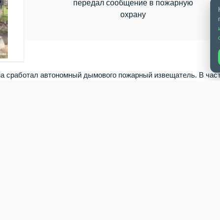
передал сообщение в пожарную
охрану
она сработал автономный дымового пожарный извещатель. В час
щила пресс-служба ГУ МЧС России по НСО. Пожар начался на
 На задымление сработал пожарный извещатель с GSM-модулем
рану. В этот момент там находились двое детей – семи и девят
лись и самостоятельно выпрыгнули в окно. Они не пострадали.
. Пожарные прибыли на место в течение двух минут. Они
ра и не дали ему перейти на вторую часть дома. Как уточнили 
ния. Дом пригоден для дальнейшего проживания.
тель. В случае задымления он разбудит вас громким звук
дуль, то передаст на запрограммированные в него ном
спасатели МЧС.
овосибирске при пожаре в частном доме
погибли
два человека. 