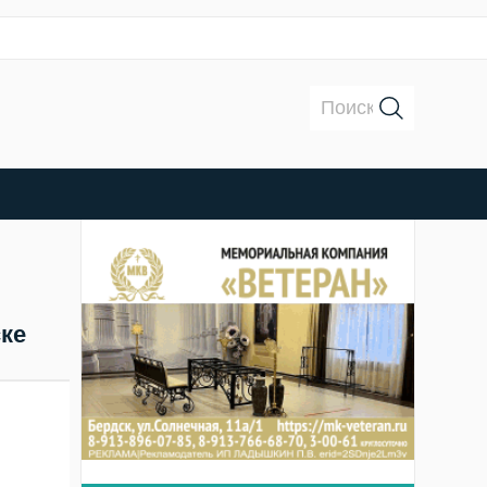
Поиск:
ске