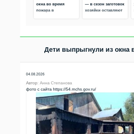
окна во время
— в сезон заготовок
пожара в
хозяйки оставляют
Искитимском
плиты без
районе
присмотра в
Бердске
Дети выпрыгнули из окна 
04.08.2026
Автор:
Анна Степанова
фото с сайта https://54.mchs.gov.ru/