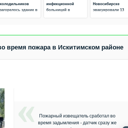
холодильников
инфекционной
Новосибирске
загорелось здание в
больницей в
эвакуировали 13
Бердске
Бердске – тушили
человек из горяще
вручную водой из
дома
ранцев
во время пожара в Искитимском районе
Пожарный извещатель сработал во
время задымления - датчик сразу же