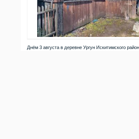
Днём 3 августа в деревне Ургун Искитимского рай
доме проживает многодетная семья. Об этом сооб
веранде одной из половин двухквартирного дома.
который сразу же передал сообщение в пожарную ох
Дети услышали громкий сигнал датчика, не растеря
родителей и ещё одного ребёнка дома не оказалось
ликвидировали огонь на площади 24 квадратных мет
ведомстве, обе квартиры не пострадали от возгора
"Установите в жилье пожарный извеща
а если в него будет встроен GSM-мо
сообщение о пожаре", - рекомендуют 
Ранее сайт Бердск-Онлайн сообщал о том, что в Н