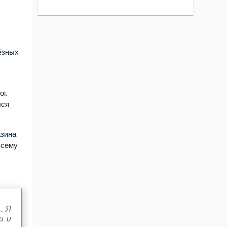
ёзных
ог.
лся
азина
всему
. Я
и и