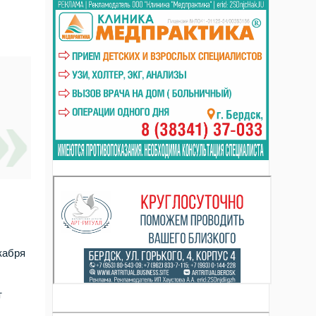
кабря
т