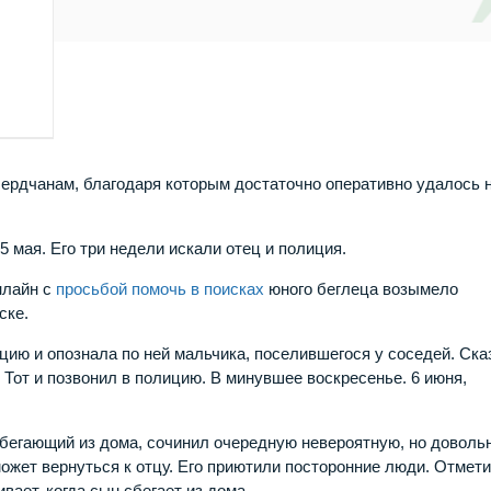
рдчанам, благодаря которым достаточно оперативно удалось 
5 мая. Его три недели искали отец и полиция.
нлайн с
просьбой помочь в поисках
юного беглеца возымело
ске.
ию и опознала по ней мальчика, поселившегося у соседей. Ска
Тот и позвонил в полицию. В минувшее воскресенье. 6 июня,
 сбегающий из дома, сочинил очередную невероятную, но доволь
ожет вернуться к отцу. Его приютили посторонние люди. Отмети
вает, когда сын сбегает из дома.