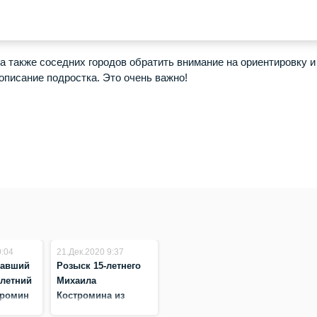
а также соседних городов обратить внимание на ориентировку и
описание подростка. Это очень важно!
0:04
21.Дек.2020 9:37
павший
Розыск 15-летнего
-летний
Михаила
тромин
Костромина из
Жив!
Бердска. Миша,