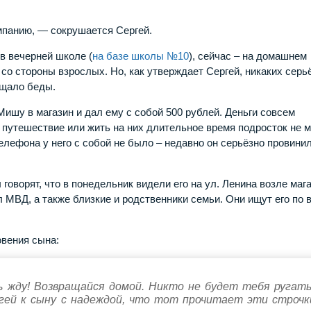
панию, — сокрушается Сергей.
в вечерней школе (
на базе школы №10
), сейчас – на домашнем
со стороны взрослых. Но, как утверждает Сергей, никаких серь
ещало беды.
ишу в магазин и дал ему с собой 500 рублей. Деньги совсем
 путешествие или жить на них длительное время подросток не м
елефона у него с собой не было – недавно он серьёзно провини
говорят, что в понедельник видели его на ул. Ленина возле маг
 МВД, а также близкие и родственники семьи. Они ищут его по 
овения сына:
 жду! Возвращайся домой. Никто не будет тебя ругать
гей к сыну с надеждой, что тот прочитает эти строчк