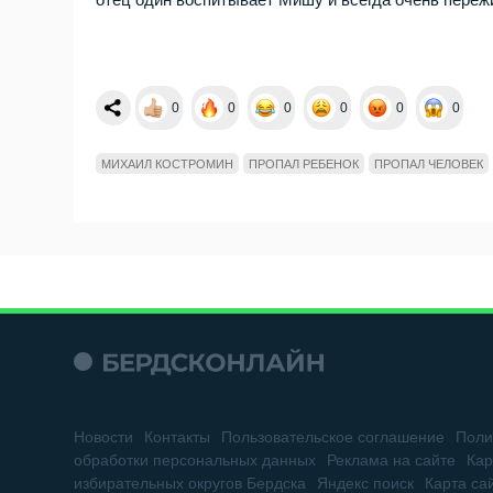
0
0
0
0
0
0
МИХАИЛ КОСТРОМИН
ПРОПАЛ РЕБЕНОК
ПРОПАЛ ЧЕЛОВЕК
Новости
Контакты
Пользовательское соглашение
Поли
обработки персональных данных
Реклама на сайте
Кар
избирательных округов Бердска
Яндекс поиск
Карта са