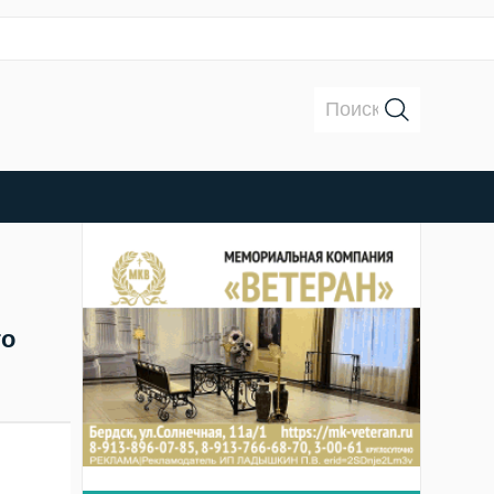
Поиск:
го