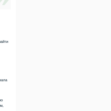
найти
зала
но
м,