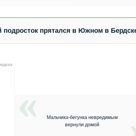
папа тебя любит и
ждёт!
й подросток прятался в Южном в Бердск
ердска
Мальчика-бегунка невредимым
вернули домой