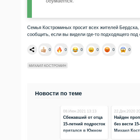
одумается.
Семья Костроминых просит всех жителей Бердска, 
сообщить, если вы видели где-то подходящего под 
0
0
0
0
0
0
МИХАИЛ КОСТРОМИН
Новости по теме
08.Июн.2021 13:13
22.Дек.2020 2
Сбежавший от отца
Найден про
15-летний подросток
без вести 15
прятался в Южном
Михаил Кос
в Бердске
из Бердска. 