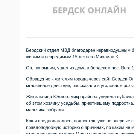
Бердский отдел МВД благодарен неравнодушным бе
живым и невредимым 15-летнего Михаила К.
Он, напомним, ушел из дома в бердском пос. Вега 1
Обращение к жителям города через сайт Бердск-О
мгновенное действие, рассказали в уголовном розы
Жительница Южного микрорайона увидела публикац
об этом хозяину усадьбы, приютившему подростка. 
мальчика забрали.
Как и предполагалось, подросток, уже не впервые
правдоподобную историю о причинах, по каким не м
отец один воспитывает Мишу и всегда очень пережи