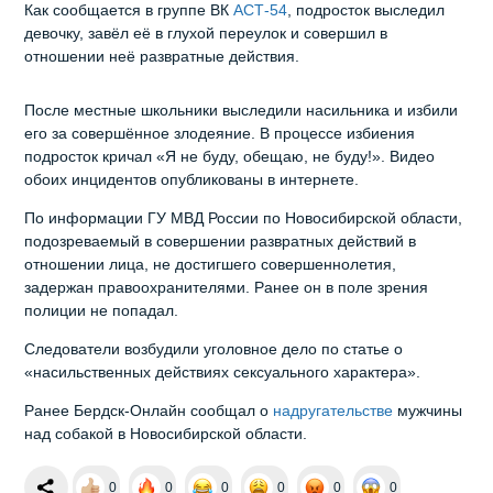
Как сообщается в группе ВК
АСТ-54
, подросток выследил
девочку, завёл её в глухой переулок и совершил в
отношении неё развратные действия.
После местные школьники выследили насильника и избили
его за совершённое злодеяние. В процессе избиения
подросток кричал «Я не буду, обещаю, не буду!». Видео
обоих инцидентов опубликованы в интернете.
По информации ГУ МВД России по Новосибирской области,
подозреваемый в совершении развратных действий в
отношении лица, не достигшего совершеннолетия,
задержан правоохранителями. Ранее он в поле зрения
полиции не попадал.
Следователи возбудили уголовное дело по статье о
«насильственных действиях сексуального характера».
Ранее Бердск-Онлайн сообщал о
надругательстве
мужчины
над собакой в Новосибирской области.
0
0
0
0
0
0