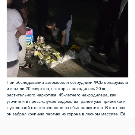
При обследовании автомобиля сотрудники ФСБ обнаружили
и изъяли 20 свертков, в которых находилось 20 кг
растительного наркотика. 45-летнего накродилера, как
уточнили в пресс-службе ведомства, ранее уже привлекали
к уголовной ответственности за сбыт наркотиков. В этот раз
он забрал крупную партию из схрона в лесном массиве. Её
стоимость на «чёрном рынке» составляет свыше 12 млн
рублей. На основании результатов оперативно-разыскной
деятельности следователи УФСБ возбудили уголовное