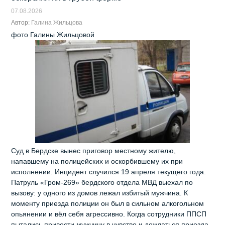
07.08.2026
Автор:
Галина Жильцова
фото Галины Жильцовой
Суд в Бердске вынес приговор местному жителю,
напавшему на полицейских и оскорбившему их при
исполнении. Инцидент случился 19 апреля текущего года.
Патруль «Гром‑269» бердского отдела МВД выехал по
вызову: у одного из домов лежал избитый мужчина. К
моменту приезда полиции он был в сильном алкогольном
опьянении и вёл себя агрессивно. Когда сотрудники ППСП
пытались привести мужчину в чувство и дождаться приезда