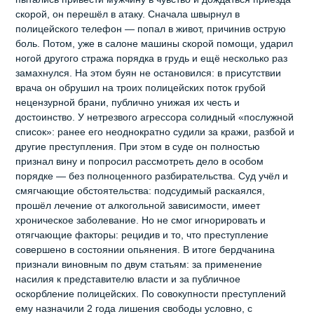
скорой, он перешёл в атаку. Сначала швырнул в
полицейского телефон — попал в живот, причинив острую
боль. Потом, уже в салоне машины скорой помощи, ударил
ногой другого стража порядка в грудь и ещё несколько раз
замахнулся. На этом буян не остановился: в присутствии
врача он обрушил на троих полицейских поток грубой
нецензурной брани, публично унижая их честь и
достоинство. У нетрезвого агрессора солидный «послужной
список»: ранее его неоднократно судили за кражи, разбой и
другие преступления. При этом в суде он полностью
признал вину и попросил рассмотреть дело в особом
порядке — без полноценного разбирательства. Суд учёл и
смягчающие обстоятельства: подсудимый раскаялся,
прошёл лечение от алкогольной зависимости, имеет
хроническое заболевание. Но не смог игнорировать и
отягчающие факторы: рецидив и то, что преступление
совершено в состоянии опьянения. В итоге бердчанина
признали виновным по двум статьям: за применение
насилия к представителю власти и за публичное
оскорбление полицейских. По совокупности преступлений
ему назначили 2 года лишения свободы условно, с