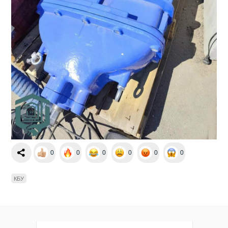
0
0
0
0
0
0
КБУ