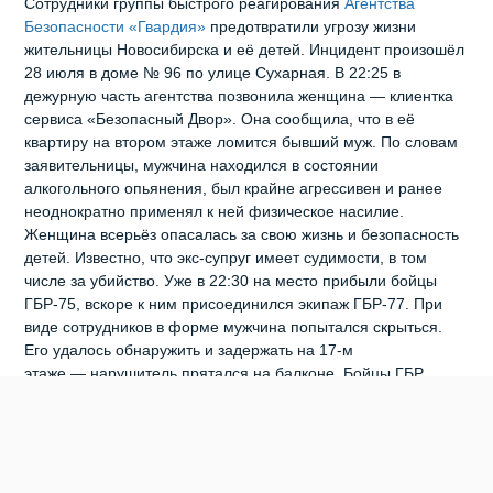
Сотрудники группы быстрого реагирования
Агентства
Безопасности «Гвардия»
предотвратили угрозу жизни
жительницы Новосибирска и её детей. Инцидент произошёл
28 июля в доме № 96 по улице Сухарная. В 22:25 в
дежурную часть агентства позвонила женщина — клиентка
сервиса «Безопасный Двор». Она сообщила, что в её
квартиру на втором этаже ломится бывший муж. По словам
заявительницы, мужчина находился в состоянии
алкогольного опьянения, был крайне агрессивен и ранее
неоднократно применял к ней физическое насилие.
Женщина всерьёз опасалась за свою жизнь и безопасность
детей. Известно, что экс‑супруг имеет судимости, в том
числе за убийство. Уже в 22:30 на место прибыли бойцы
ГБР‑75, вскоре к ним присоединился экипаж ГБР‑77. При
виде сотрудников в форме мужчина попытался скрыться.
Его удалось обнаружить и задержать на 17‑м
этаже — нарушитель прятался на балконе. Бойцы ГБР
передали задержанного прибывшему на место
полицейскому автопатрулю. Теперь мужчине предстоит
ответить перед законом не только за грубое нарушение
общественного порядка в жилом доме, но и за причинённый
материальный ущерб: в ходе дебоша он сломал дверь и