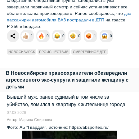
следственно‑оперативная группа. Специалисты уже
завершили первичный осмотр и сейчас устанавливают все
обстоятельства произошедшего. Ранее сообщалось, что
две
пассажирки автомобиля ВАЗ пострадали в ДТП
на трассе
Р-256 в Бердске.
1
0
0
0
1
0
НОВОСИБИРСК
ПРОИСШЕСТВИЯ
СМЕРТЕЛЬНОЕ ДТП
В Новосибирске правоохранители обезвредили
агрессивного экс‑супруга и защитили женщину с
детьми
Бывший муж, ранее судимый в том числе за
убийство, ломился в квартиру к жительнице города
07.08.2026
Автор:
Марина Смирнова
Фото: АБ "Гвардия", источник: https://absportex.ru/