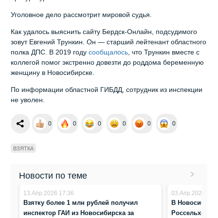
Уголовное дело рассмотрит мировой судья.
Как удалось выяснить сайту Бердск-Онлайн, подсудимого
зовут Евгений Трункин. Он — старший лейтенант областного
полка ДПС. В 2019 году
сообщалось
, что Трункин вместе с
коллегой помог экстренно довезти до роддома беременную
женщину в Новосибирске.
По информации областной ГИБДД, сотрудник из инспекции
не уволен.
0
0
0
0
0
0
ВЗЯТКА
Новости по теме
13.Апр.2026 17:36
03.Апр.2026 16:
Взятку более 1 млн рублей получил
В Новосибирс
инспектор ГАИ из Новосибирска за
Россельхознад