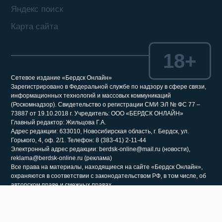
Яндекс поиск
Карта сайта
18+
Сетевое издание «Бердск Онлайн»
Зарегистрировано в Федеральной службе по надзору в сфере связи,
информационных технологий и массовых коммуникаций
(Роскомнадзор). Свидетельство о регистрации СМИ ЭЛ № ФС 77 –
73887 от 19.10.2018 г. Учредитель: ООО «БЕРДСК ОНЛАЙН»
Главный редактор: Жильцова Г.А.
Адрес редакции: 633010, Новосибирская область, г. Бердск, ул.
Горького, 4, оф. 2/1. Телефон: 8 (383-41) 2-11-44
Электронный адрес редакции: berdsk-online@mail.ru (новости),
reklama@berdsk-online.ru (реклама)
Все права на материалы, находящиеся на сайте «Бердск Онлайн»,
охраняются в соответствии с законодательством РФ, в том числе, об
авторском праве и смежных правах.
При использовании материалов сайта и саттелитных проектов,
гиперссылка (гиперлинк) на соответствующий раздел сайта «Бердск
Онлайн» обязательна. Запрещается перепечатка более 30%
материалов, размещенных на сайте «Бердск Онлайн». Гиперссылка