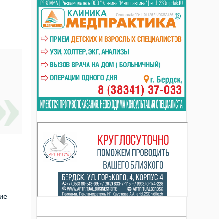
ние
в