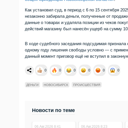
Как установил суд, в период с 6 по 15 сентября 2
незаконно забирала деньги, полученные от продаж
данные о товарах и удаляла позиции из чеков поку
действий магазину был нанесён ущерб на сумму 10 
В ходе судебного заседания подсудимая признала 
одному году лишения свободы условно — с примене
данный момент приговор ещё не вступил в законную
0
0
0
0
0
0
ДЕНЬГИ
НОВОСИБИРСК
ПРОИСШЕСТВИЯ
Новости по теме
06.Авг.2026 8:41
06.Авг.2026 8:23