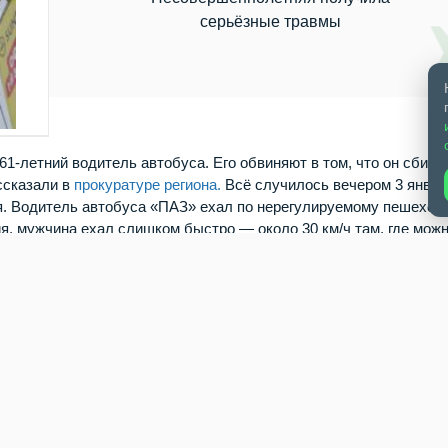
серьёзные травмы
1‑летний водитель автобуса. Его обвиняют в том, что он сбил
ссказали в
прокуратуре региона.
Всё случилось вечером 3 январ
ая. Водитель автобуса «ПАЗ» ехал по нерегулируемому пешеход
я, мужчина ехал слишком быстро — около 30 км/ч там, где мож
ил пешехода. Девочка получила очень серьёзные травмы. Прокур
ло будет рассматривать суд. Ранее сообщалось, что в Новосиб
ой машиной.