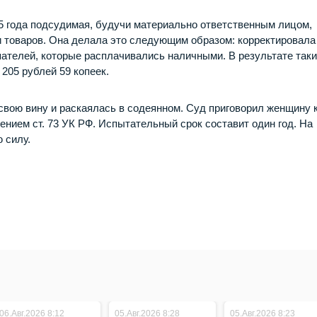
025 года подсудимая, будучи материально ответственным лицом,
и товаров. Она делала это следующим образом: корректировала
пателей, которые расплачивались наличными. В результате так
205 рублей 59 копеек.
свою вину и раскаялась в содеянном. Суд приговорил женщину 
нием ст. 73 УК РФ. Испытательный срок составит один год. На
 силу.
06.Авг.2026 8:12
05.Авг.2026 8:28
05.Авг.2026 8:23