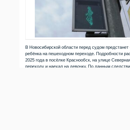
В Новосибирской области перед судом предстанет 6
ребёнка на пешеходном переходе. Подробности ра
2025 года в посёлке Краснообск, на улице Северн
переходу и наехал на девочку. По данным следстви
было не больше 20 км/ч. К тому же он не пропуст
утвердила обвинительное заключение, и теперь де
суд рассмотрит
дело о смертельном ДТП
с уборочн
0
0
0
0
0
0
АВТОБУСЫ
ПОСТРАДАЛ В ДТП
ПРОИСШЕСТВИЯ