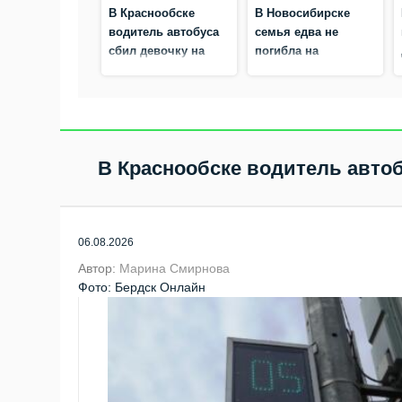
В Краснообске
В Новосибирске
водитель автобуса
семья едва не
сбил девочку на
погибла на
пешеходном
сапборде: спасатели
переходе
вытащили из Оби
пьяных родителей и
двухлетнего ребёнка
В Краснообске водитель автоб
06.08.2026
Автор:
Марина Смирнова
Фото: Бердск Онлайн