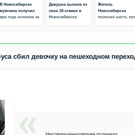
В Новосибирске
Девушка выпала из
Житель
мужчина получил
окна 18‑этажки в
Новосибирска
два года колонии за
Новосибирске
получил шесть ле
удар ножом во
колонии за
время ссоры
похищение
человека и разбой
уса сбил девочку на пешеходном перехо
Несовершеннолетняя получила