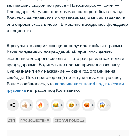
вёл машину скорой по трассе «Новосибирск — Кочки —
Павлодар». На улице стоял туман, на дороге была наледь.
Водитель не справился с управлением, машину занесло, и
она опрокинулась в кювет. В машине находились фельдшер
и пациентка.
В результате аварии женщина получила тяжёлые травмы.
Из‑за полученных повреждений ей пришлось делать
экстренное кесарево сечение — это расценили как тяжкий
вред здоровью. Водитель полностью признал свою вину.
Суд назначил ему наказание — один год ограничения
свободы. Пока приговор ещё не вступил в законную силу.
Ранее сообщалось, что
велосипедист погиб под колёсами
грузовика
на трассе под Колыванью.
0
0
0
0
0
3
ДТП
ПРОИСШЕСТВИЯ
СКОРАЯ ПОМОЩЬ