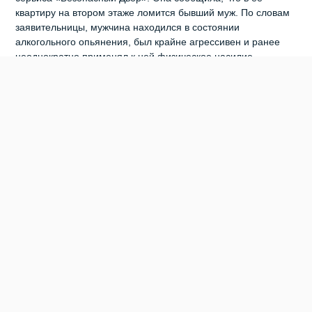
квартиру на втором этаже ломится бывший муж. По словам
заявительницы, мужчина находился в состоянии
алкогольного опьянения, был крайне агрессивен и ранее
неоднократно применял к ней физическое насилие.
Женщина всерьёз опасалась за свою жизнь и безопасность
детей. Известно, что экс‑супруг имеет судимости, в том
числе за убийство. Уже в 22:30 на место прибыли бойцы
ГБР‑75, вскоре к ним присоединился экипаж ГБР‑77. При
виде сотрудников в форме мужчина попытался скрыться.
Его удалось обнаружить и задержать на 17‑м
этаже — нарушитель прятался на балконе. Бойцы ГБР
передали задержанного прибывшему на место
полицейскому автопатрулю. Теперь мужчине предстоит
ответить перед законом не только за грубое нарушение
общественного порядка в жилом доме, но и за причинённый
материальный ущерб: в ходе дебоша он сломал дверь и
оторвал с неё металлическую ручку. Ранее сообщалось, что
угрожали выстрелить в голову женщины
участники ДТП в
Новосибирске.
0
0
0
0
0
0