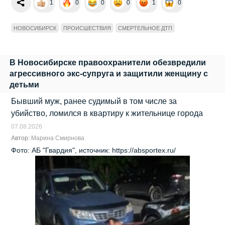
1
0
0
0
1
0
НОВОСИБИРСК
ПРОИСШЕСТВИЯ
СМЕРТЕЛЬНОЕ ДТП
В Новосибирске правоохранители обезвредили
агрессивного экс‑супруга и защитили женщину с
детьми
Бывший муж, ранее судимый в том числе за
убийство, ломился в квартиру к жительнице города
07.08.2026
Автор:
Марина Смирнова
Фото: АБ "Гвардия", источник: https://absportex.ru/