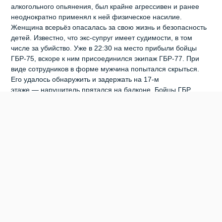
алкогольного опьянения, был крайне агрессивен и ранее
неоднократно применял к ней физическое насилие.
Женщина всерьёз опасалась за свою жизнь и безопасность
детей. Известно, что экс‑супруг имеет судимости, в том
числе за убийство. Уже в 22:30 на место прибыли бойцы
ГБР‑75, вскоре к ним присоединился экипаж ГБР‑77. При
виде сотрудников в форме мужчина попытался скрыться.
Его удалось обнаружить и задержать на 17‑м
этаже — нарушитель прятался на балконе. Бойцы ГБР
передали задержанного прибывшему на место
полицейскому автопатрулю. Теперь мужчине предстоит
ответить перед законом не только за грубое нарушение
общественного порядка в жилом доме, но и за причинённый
материальный ущерб: в ходе дебоша он сломал дверь и
оторвал с неё металлическую ручку. Ранее сообщалось, что
угрожали выстрелить в голову женщины
участники ДТП в
Новосибирске.
0
0
0
0
0
0
НОВОСИБИРСК
ПРОИСШЕСТВИЯ