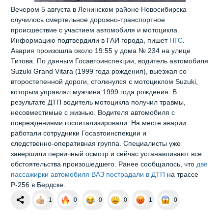
Вечером 5 августа в Ленинском районе Новосибирска
случилось смертельное дорожно‑транспортное
происшествие с участием автомобиля и мотоцикла.
Информацию подтвердили в ГАИ города, пишет
НГС
.
Авария произошла около 19:55 у дома № 234 на улице
Титова. По данным Госавтоинспекции, водитель автомобиля
Suzuki Grand Vitara (1999 года рождения), выезжая со
второстепенной дороги, столкнулся с мотоциклом Suzuki,
которым управлял мужчина 1999 года рождения. В
результате ДТП водитель мотоцикла получил травмы,
несовместимые с жизнью. Водителя автомобиля с
повреждениями госпитализировали. На месте аварии
работали сотрудники Госавтоинспекции и
следственно‑оперативная группа. Специалисты уже
завершили первичный осмотр и сейчас устанавливают все
обстоятельства произошедшего. Ранее сообщалось, что
две
пассажирки автомобиля ВАЗ пострадали в ДТП
на трассе
Р-256 в Бердске.
1
0
0
0
1
0