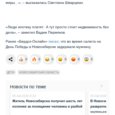
меры…», – высказалась Светлана Шварцман.
«Люди ипотеку платят. А тут просто стоит недвижимость без
дела», – заметил Вадим Пермяков.
Ранее «Бердск-Онлайн»
писал
, что во время салюта на
День Победы в Новосибирске задержали мужчину.
0
0
0
0
0
0
ДЕТИ
НОВОСИБИРСКАЯ ОБЛАСТЬ
Новости по теме
05.Авг.2026 8:23
05.Авг.2026 8:05
Житель Новосибирска получил шесть лет
В Новосибирск
колонии за похищение человека и разбой
развратника з
маленьких де