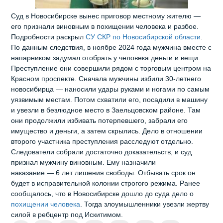
Суд в Новосибирске вынес приговор местному жителю —
его признали виновным в похищении человека и разбое.
Подробности раскрыл
СУ СКР по Новосибирской области
.
По данным следствия, в ноябре 2024 года мужчина вместе с
напарником задумал отобрать у человека деньги и вещи.
Преступление они совершили рядом с торговым центром на
Красном проспекте. Сначала мужчины избили 30‑летнего
новосибирца — наносили удары руками и ногами по самым
уязвимым местам. Потом схватили его, посадили в машину
и увезли в безлюдное место в Заельцовском районе. Там
они продолжили избивать потерпевшего, забрали его
имущество и деньги, а затем скрылись. Дело в отношении
второго участника преступления расследуют отдельно.
Следователи собрали достаточно доказательств, и суд
признал мужчину виновным. Ему назначили
наказание — 6 лет лишения свободы. Отбывать срок он
будет в исправительной колонии строгого режима. Ранее
сообщалось, что в Новосибирске дошло до суда дело о
похищении человека
. Тогда злоумышленники увезли жертву
силой в ребцентр под Искитимом.