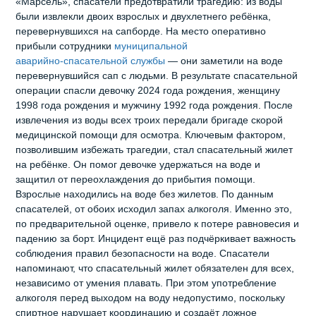
«Марсель», спасатели предотвратили трагедию: из воды
были извлекли двоих взрослых и двухлетнего ребёнка,
перевернувшихся на сапборде. На место оперативно
прибыли сотрудники
муниципальной
аварийно‑спасательной службы
— они заметили на воде
перевернувшийся сап с людьми. В результате спасательной
операции спасли девочку 2024 года рождения, женщину
1998 года рождения и мужчину 1992 года рождения. После
извлечения из воды всех троих передали бригаде скорой
медицинской помощи для осмотра. Ключевым фактором,
позволившим избежать трагедии, стал спасательный жилет
на ребёнке. Он помог девочке удержаться на воде и
защитил от переохлаждения до прибытия помощи.
Взрослые находились на воде без жилетов. По данным
спасателей, от обоих исходил запах алкоголя. Именно это,
по предварительной оценке, привело к потере равновесия и
падению за борт. Инцидент ещё раз подчёркивает важность
соблюдения правил безопасности на воде. Спасатели
напоминают, что спасательный жилет обязателен для всех,
независимо от умения плавать. При этом употребление
алкоголя перед выходом на воду недопустимо, поскольку
спиртное нарушает координацию и создаёт ложное