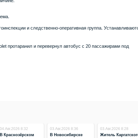
ричине.
лема.
оинспекции и следственно-оперативная группа. Устанавливают
rolet протаранил и перевернул автобус с 20 пассажирами под
04.Авг.2026 8:32
03.Авг.2026 8:36
03.Авг.2026 8:28
В Краснозёрском
В Новосибирске
Житель Каргатског