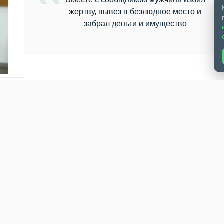
жертву, вывез в безлюдное место и
забрал деньги и имущество
лю — его признали виновным в похищении человека и разбое.
бласти
. По данным следствия, в ноябре 2024 года мужчина вмес
 вещи. Преступление они совершили рядом с торговым центром 
етнего новосибирца — наносили удары руками и ногами по самы
 машину и увезли в безлюдное место в Заельцовском районе. Та
ущество и деньги, а затем скрылись. Дело в отношении второго
дователи собрали достаточно доказательств, и суд признал м
ия свободы. Отбывать срок он будет в исправительной колони
бирске дошло до суда дело о
похищении человека
. Тогда
под Искитимом.