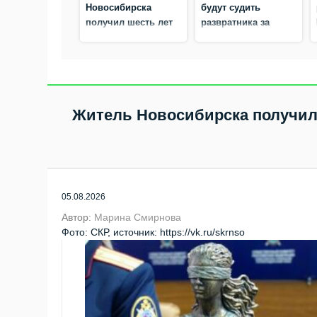
Новосибирска
будут судить
получил шесть лет
развратника за
колонии за
преступления
похищение
против маленьких
человека и разбой
девочек
Житель Новосибирска получил 
05.08.2026
Автор:
Марина Смирнова
Фото: СКР, источник: https://vk.ru/skrnso