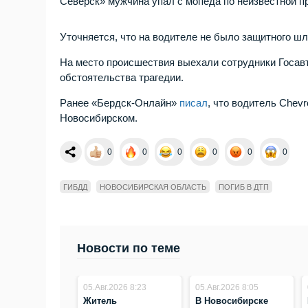
Северск» мужчина упал с мопеда по неизвестной п
Уточняется, что на водителе не было защитного ш
На место происшествия выехали сотрудники Госавт
обстоятельства трагедии.
Ранее «Бердск-Онлайн»
писал
, что водитель Chev
Новосибирском.
0
0
0
0
0
0
ГИБДД
НОВОСИБИРСКАЯ ОБЛАСТЬ
ПОГИБ В ДТП
Новости по теме
05.Авг.2026 8:23
05.Авг.2026 8:05
Житель
В Новосибирске