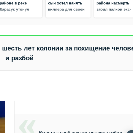
районе в реке
сын хотел нанять
района насмерть
Карасук утонул
киллера для своей
забил палкой экс-
мальчик
матери — его
возлюбленную
признали
невменяемым
шесть лет колонии за похищение челов
и разбой
Вместе с сообщником мужчина избил