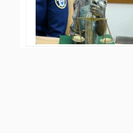
Суд в Новосибирске вынес приговор местному жите
Подробности раскрыл
СУ СКР по Новосибирской о
напарником задумал отобрать у человека деньги и
Красном проспекте. Сначала мужчины избили 30‑л
уязвимым местам. Потом схватили его, посадили в
продолжили избивать потерпевшего, забрали его им
участника преступления расследуют отдельно. Сле
виновным. Ему назначили наказание — 6 лет лишен
строгого режима. Ранее сообщалось, что в Новоси
злоумышленники увезли жертву силой в ребцентр 
0
0
0
0
1
0