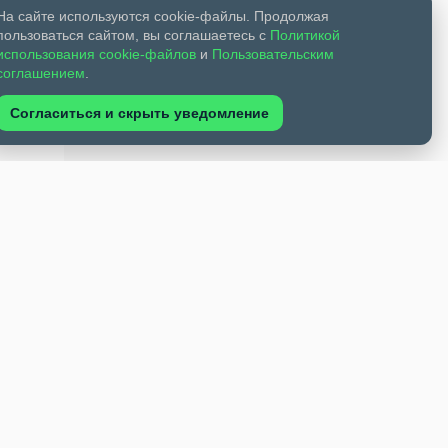
На сайте используются cookie-файлы. Продолжая
пользоваться сайтом, вы соглашаетесь с
Политикой
использования cookie-файлов
и
Пользовательским
соглашением
.
Согласиться и скрыть уведомление
те с
на
м
м они
ужчину
и