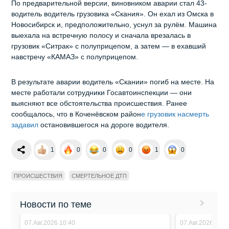
По предварительной версии, виновником аварии стал 43-
водитель водитель грузовика «Скания». Он ехал из Омска в
Новосибирск и, предположительно, уснул за рулём. Машина
выехала на встречную полосу и сначала врезалась в
грузовик «Ситрак» с полуприцепом, а затем — в ехавший
навстречу «КАМАЗ» с полуприцепом.
В результате аварии водитель «Скании» погиб на месте. На
месте работали сотрудники Госавтоинспекции — они
выясняют все обстоятельства происшествия. Ранее
сообщалось, что в Коченёвском район
е грузовик насмерть
задавил
остановившегося на дороге водителя.
1
0
0
0
1
0
ПРОИСШЕСТВИЯ
СМЕРТЕЛЬНОЕ ДТП
Новости по теме
07.Авг.2026 10:40
07.Авг.2026 10:3