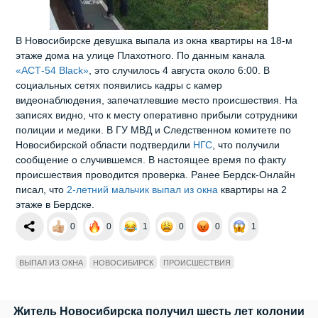
В Новосибирске девушка выпала из окна квартиры на 18‑м
этаже дома на улице Плахотного. По данным канала
«АСТ‑54 Black»
, это случилось 4 августа около 6:00. В
социальных сетях появились кадры с камер
видеонаблюдения, запечатлевшие место происшествия. На
записях видно, что к месту оперативно прибыли сотрудники
полиции и медики. В ГУ МВД и Следственном комитете по
Новосибирской области подтвердили
НГС
, что получили
сообщение о случившемся. В настоящее время по факту
происшествия проводится проверка. Ранее Бердск-Онлайн
писал, что
2-летний мальчик выпал из окна
квартиры на 2
этаже в Бердске.
0
0
1
0
0
1
ВЫПАЛ ИЗ ОКНА
НОВОСИБИРСК
ПРОИСШЕСТВИЯ
Житель Новосибирска получил шесть лет колонии