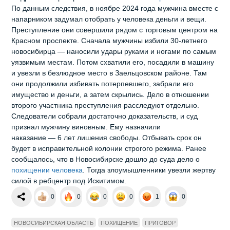
По данным следствия, в ноябре 2024 года мужчина вместе с
напарником задумал отобрать у человека деньги и вещи.
Преступление они совершили рядом с торговым центром на
Красном проспекте. Сначала мужчины избили 30‑летнего
новосибирца — наносили удары руками и ногами по самым
уязвимым местам. Потом схватили его, посадили в машину
и увезли в безлюдное место в Заельцовском районе. Там
они продолжили избивать потерпевшего, забрали его
имущество и деньги, а затем скрылись. Дело в отношении
второго участника преступления расследуют отдельно.
Следователи собрали достаточно доказательств, и суд
признал мужчину виновным. Ему назначили
наказание — 6 лет лишения свободы. Отбывать срок он
будет в исправительной колонии строгого режима. Ранее
сообщалось, что в Новосибирске дошло до суда дело о
похищении человека
. Тогда злоумышленники увезли жертву
силой в ребцентр под Искитимом.
0
0
0
0
1
0
НОВОСИБИРСКАЯ ОБЛАСТЬ
ПОХИЩЕНИЕ
ПРИГОВОР