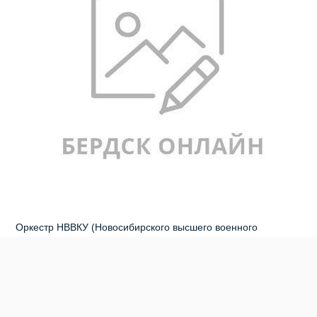
Оркестр НВВКУ (Новосибирского высшего военного
командного училища) в живом исполнении сыграл гимн
России и «Марш славянки». Также для зрителей и
участников свою песню исполнил солист Новосибирской
государственной филармонии имени Арнольда Каца Сергей
Скурыхин, прозвучали стихи в исполнении Татьяны и Ивана
Нохриных. Бердск
впервые
за много лет - организатор