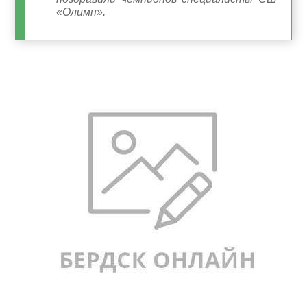
«Олимп».