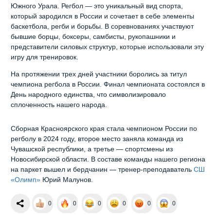
Южного Урала. Регбол — это уникальный вид спорта,
который зародился в России и сочетает в себе элементы
баскетбола, регби и борьбы. В соревнованиях участвуют
бывшие борцы, боксеры, самбисты, рукопашники и
представители силовых структур, которые использовали эту
игру для тренировок.
На протяжении трех дней участники боролись за титул
чемпиона регбола в России. Финал чемпионата состоялся в
День народного единства, что символизировало
сплоченность нашего народа.
Сборная Красноярского края стала чемпионом России по
регболу в 2024 году, второе место заняла команда из
Чувашской республики, а третье — спортсмены из
Новосибирской области. В составе команды нашего региона
на паркет вышел и бердчанин — тренер-преподаватель
СШ
«Олимп»
Юрий Малунов.
0
0
0
0
0
0