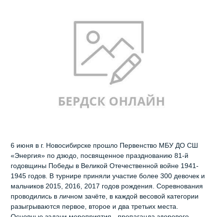
6 июня в г. Новосибирске прошло Первенство МБУ ДО СШ
«Энергия» по дзюдо, посвященное празднованию 81-й
годовщины Победы в Великой Отечественной войне 1941-
1945 годов. В турнире приняли участие более 300 девочек и
мальчиков 2015, 2016, 2017 годов рождения. Соревнования
проводились в личном зачёте, в каждой весовой категории
разыгрываются первое, второе и два третьих места.
Основные задачи мероприятия - пропаганда здорового