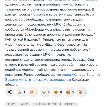
культуре русских, татар и алтайцев, поучаствовали в
тематических играх и посмотрели творческие номера. В
рамках проекта «Классные встречи» у школьников была
возможность пообщаться с интересными людьми:
депутатами, представителями МЧС, байкерами из
сообщества «МотоБердск», а также с инспектором по
пропаганде безопасности дорожного движения бердской
ГАИ Юлией Ракуновой. Финальным испытанием для
участников стал конкурс «Школа безопасности». На
торжественной церемонии награждения победителей
поздравили сотрудники МЧС и начальник
пожарно‑спасательного гарнизона города Бердска. Они
отметили высокий уровень подготовки ребят и значимость
подобных мероприятий для воспитания подрастающего
поколения. Ранее сообщалось, что
отряд «Кондор‑Вега» из
Бердска уехал в поисковую экспедицию
в Калужскую
область.
1
0
0
0
0
0
БЕРДСК
ЛАГЕРЬ
ПРОФИЛЬНАЯ СМЕНА
ЮНОСТЬ