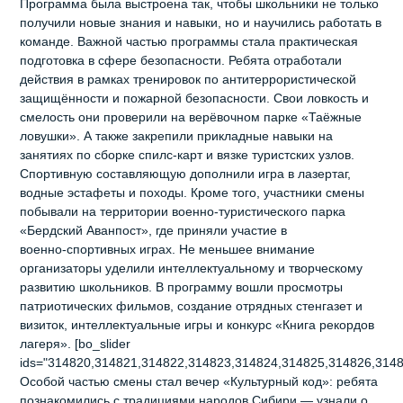
Программа была выстроена так, чтобы школьники не только
получили новые знания и навыки, но и научились работать в
команде. Важной частью программы стала практическая
подготовка в сфере безопасности. Ребята отработали
действия в рамках тренировок по антитеррористической
защищённости и пожарной безопасности. Свои ловкость и
смелость они проверили на верёвочном парке «Таёжные
ловушки». А также закрепили прикладные навыки на
занятиях по сборке спилс‑карт и вязке туристских узлов.
Спортивную составляющую дополнили игра в лазертаг,
водные эстафеты и походы. Кроме того, участники смены
побывали на территории военно‑туристического парка
«Бердский Аванпост», где приняли участие в
военно‑спортивных играх. Не меньшее внимание
организаторы уделили интеллектуальному и творческому
развитию школьников. В программу вошли просмотры
патриотических фильмов, создание отрядных стенгазет и
визиток, интеллектуальные игры и конкурс «Книга рекордов
лагеря». [bo_slider
ids="314820,314821,314822,314823,314824,314825,314826,3148
Особой частью смены стал вечер «Культурный код»: ребята
познакомились с традициями народов Сибири — узнали о