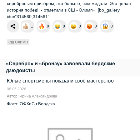
серебряным призёром, это больше, чем медали. Это целая
история побед!, - отметили в СШ «Олимп». [bo_gallery
ids="314560,314561"]
1
0
0
0
0
0
СШ ОЛИМП
«Серебро» и «бронзу» завоевали бердские
дзюдоисты
Юные спортсмены показали своё мастерство
08.06.2026
Автор:
Ирина Александрова
Фото: ОФКиС г.Бердска