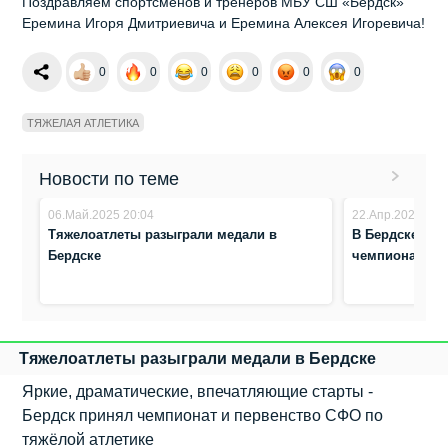
Поздравляем спортсменов и тренеров МБУ СШ «Бердск»
Еремина Игоря Дмитриевича и Еремина Алексея Игоревича!
0
0
0
0
0
0
ТЯЖЕЛАЯ АТЛЕТИКА
Новости по теме
06.Май.2025 20:04
22.Апр.2025 7:5
Тяжелоатлеты разыграли медали в
В Бердске сил
Бердске
чемпиона СФО
Тяжелоатлеты разыграли медали в Бердске
Яркие, драматические, впечатляющие старты -
Бердск принял чемпионат и первенство СФО по
тяжёлой атлетике