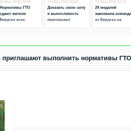
22.Июл.2026 20:48
17.Июл.2026 20:43
14.Июл.2026 21:31
Нормативы ГТО
Доказать свою силу
29 медалей
сдают жители
и выносливость
завоевала команд
Бердска всех
приглашают
из Бердска на
возрастов
бердчан
спартакиаде
инвалидов
а» приглашают выполнить нормативы ГТ