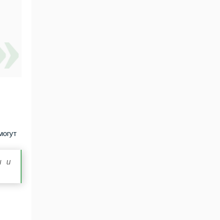
могут
и и