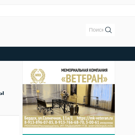
Поиск:
цы