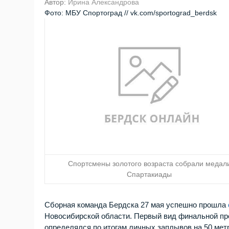
Автор:
Ирина Александрова
Фото: МБУ Спортоград // vk.com/sportograd_berdsk
Спортсмены золотого возраста собрали медал
Спартакиады
Сборная команда Бердска 27 мая успешно прошла
Новосибирской области. Первый вид финальной пр
определялся по итогам личных заплывов на 50 мет