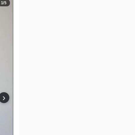
1
/5
›