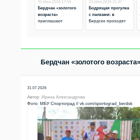
31.Июл.2026 17:54
23.Июл.2026 21:47
Бердчан «золотого
Бодрящая прогулка
возраста»
с палками: в
приглашают
Бердске проходят
выполнить
занятия по
нормативы ГТО
скандинавской
ходьбе
Бердчан «золотого возраст
31.07.2026
Автор:
Ирина Александрова
Фото: МБУ Спортоград // vk.com/sportograd_berdsk