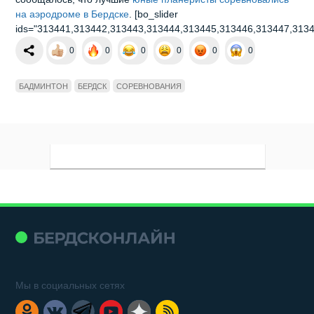
на аэродроме в Бердске
. [bo_slider
ids="313441,313442,313443,313444,313445,313446,313447,3134
0
0
0
0
0
0
БАДМИНТОН
БЕРДСК
СОРЕВНОВАНИЯ
Мы в социальных сетях