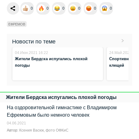
0
0
0
0
0
0
ЕФРЕМОВ
Новости по теме
04.Июн.2021 16:22
24.Май.2021 13:
Жители Бердска испугались плохой
Спортивные ба
погоды
клещей
Жители Бердска испугались плохой погоды
На оздоровительной гимнастике с Владимиром
Ефремовым было немного человек
04.06.2021
Автор:
Ксения Васюк, фото ОФКиС