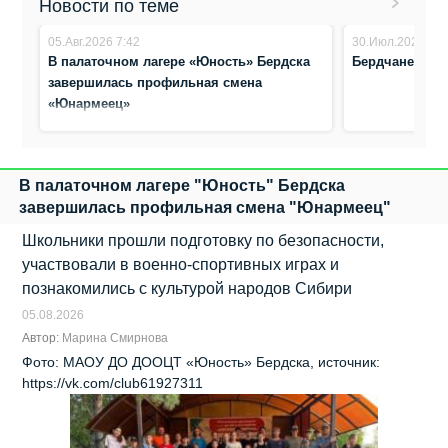
Новости по теме
05.Авг.2026 7:42
30.Июл.2026 22:
В палаточном лагере «Юность» Бердска
Бердчане отп
завершилась профильная смена
«Юнармеец»
В палаточном лагере "Юность" Бердска
завершилась профильная смена "Юнармеец"
Школьники прошли подготовку по безопасности,
участвовали в военно‑спортивных играх и
познакомились с культурой народов Сибири
05.08.2026
Автор:
Марина Смирнова
Фото: МАОУ ДО ДООЦТ «Юность» Бердска, источник:
https://vk.com/club61927311