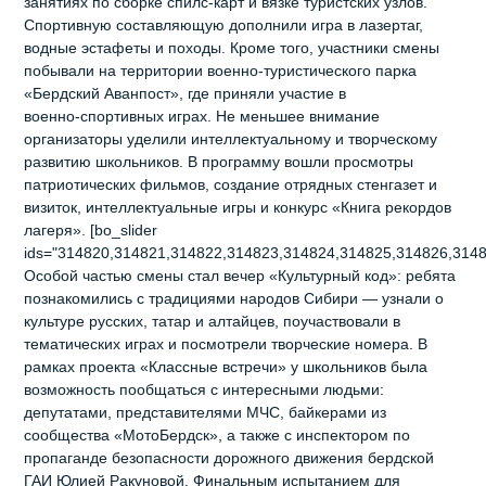
занятиях по сборке спилс‑карт и вязке туристских узлов.
Спортивную составляющую дополнили игра в лазертаг,
водные эстафеты и походы. Кроме того, участники смены
побывали на территории военно‑туристического парка
«Бердский Аванпост», где приняли участие в
военно‑спортивных играх. Не меньшее внимание
организаторы уделили интеллектуальному и творческому
развитию школьников. В программу вошли просмотры
патриотических фильмов, создание отрядных стенгазет и
визиток, интеллектуальные игры и конкурс «Книга рекордов
лагеря». [bo_slider
ids="314820,314821,314822,314823,314824,314825,314826,3148
Особой частью смены стал вечер «Культурный код»: ребята
познакомились с традициями народов Сибири — узнали о
культуре русских, татар и алтайцев, поучаствовали в
тематических играх и посмотрели творческие номера. В
рамках проекта «Классные встречи» у школьников была
возможность пообщаться с интересными людьми:
депутатами, представителями МЧС, байкерами из
сообщества «МотоБердск», а также с инспектором по
пропаганде безопасности дорожного движения бердской
ГАИ Юлией Ракуновой. Финальным испытанием для