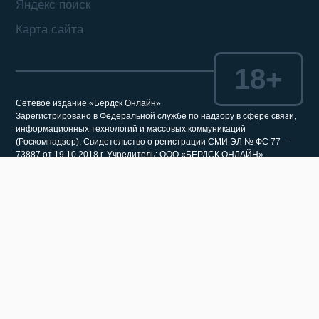
Яндекс поиск
Карта сайта
18+
Сетевое издание «Бердск Онлайн»
Зарегистрировано в Федеральной службе по надзору в сфере связи,
информационных технологий и массовых коммуникаций
(Роскомнадзор). Свидетельство о регистрации СМИ ЭЛ № ФС 77 –
73887 от 19.10.2018 г. Учредитель: ООО «БЕРДСК ОНЛАЙН»
Главный редактор: Жильцова Г.А.
Адрес редакции: 633010, Новосибирская область, г. Бердск, ул.
Горького, 4, оф. 2/1. Телефон: 8 (383-41) 2-11-44
Электронный адрес редакции: berdsk-online@mail.ru (новости),
reklama@berdsk-online.ru (реклама)
Все права на материалы, находящиеся на сайте «Бердск Онлайн»,
охраняются в соответствии с законодательством РФ, в том числе, об
авторском праве и смежных правах.
При использовании материалов сайта и саттелитных проектов,
гиперссылка (гиперлинк) на соответствующий раздел сайта «Бердск
Онлайн» обязательна. Запрещается перепечатка более 30%
материалов, размещенных на сайте «Бердск Онлайн». Гиперссылка