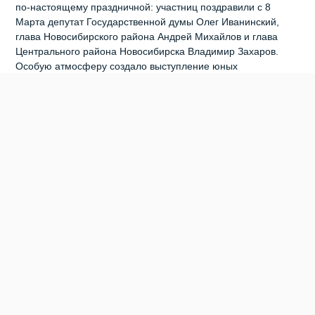
по‑настоящему праздничной: участниц поздравили с 8
Марта депутат Государственной думы Олег Иванинский,
глава Новосибирского района Андрей Михайлов и глава
Центрального района Новосибирска Владимир Захаров.
Особую атмосферу создало выступление юных
синхронисток, ставшее приятным сюрпризом для всех
присутствующих. В этом сезоне организаторы внесли
изменения в формат соревнований: в категории «ветераны»
появилось разделение на любителей и профессионалов.
Команда из Бердска приняла участие в состязаниях в
категории «любители». По итогам соревнований
определились призёры и победители. Золотые медали
завоевали Татьяна Толстикова, Юрий Строков, Андрей
Михеев и Александр Бурнышев. Серебряные награды
получили Светлана Ашихмина, Андрей Суворов и
Александр Костенко. Бронзовыми призёрами стали Наталья
Болтухина и Ирина Жилякова. Организаторы и болельщики
горячо поздравили спортсменов с достижениями и
пожелали им дальнейших успехов. Следующий этап
соревнований пройдёт уже в Бердске — 4 апреля в
бассейне «Зима‑Лето». Всех желающих приглашают прийти