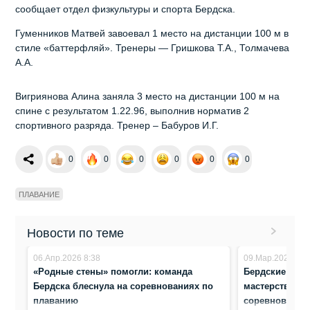
сообщает отдел физкультуры и спорта Бердска.
Гуменников Матвей завоевал 1 место на дистанции 100 м в
стиле «баттерфляй». Тренеры — Гришкова Т.А., Толмачева
А.А.
Вигриянова Алина заняла 3 место на дистанции 100 м на
спине с результатом 1.22.96, выполнив норматив 2
спортивного разряда. Тренер – Бабуров И.Г.
0
0
0
0
0
0
ПЛАВАНИЕ
Новости по теме
06.Апр.2026 8:38
09.Мар.2026 10:
«Родные стены» помогли: команда
Бердские спо
Бердска блеснула на соревнованиях по
мастерство на
плаванию
соревнования