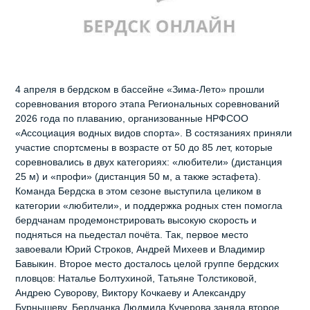
4 апреля в бердском в бассейне «Зима‑Лето» прошли
соревнования второго этапа Региональных соревнований
2026 года по плаванию, организованные НРФСОО
«Ассоциация водных видов спорта». В состязаниях приняли
участие спортсмены в возрасте от 50 до 85 лет, которые
соревновались в двух категориях: «любители» (дистанция
25 м) и «профи» (дистанция 50 м, а также эстафета).
Команда Бердска в этом сезоне выступила целиком в
категории «любители», и поддержка родных стен помогла
бердчанам продемонстрировать высокую скорость и
подняться на пьедестал почёта. Так, первое место
завоевали Юрий Строков, Андрей Михеев и Владимир
Бавыкин. Второе место досталось целой группе бердских
пловцов: Наталье Болтухиной, Татьяне Толстиковой,
Андрею Суворову, Виктору Кочкаеву и Александру
Бурнышеву. Бердчанка Людмила Кучерова заняла второе