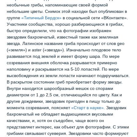
необычные грибы, напоминающие своей формой
небольшие цветы. Снимок этой находки был опубликован в
группе
«Типичный Бердск»
в социальной сети «ВКонтакте».
Участники сообщества, хорошо разбирающиеся в грибах,
быстро определили, что на фотографии изображен
звездовик бахромчатый, известный также как земляная
звезда. Латинское название гриба происходит от слов geo
(«земля») и aster («звезда»). Изначально плодовое тело
развивается под землей и имеет форму шара. По мере
созревания внешняя оболочка разрывается примерно
наполовину и раскрывается на 5-10 лопастей. По мере
высвобождения из земли лопасти начинают подкручиваться.
В раскрытом состоянии гриб приобретает форму звезды.
Внутри находится шарообразный мешок со спорами
диаметром от 1 до 2,5 см, отличающийся по цвету. Как и
другие дождевики, звездовик пригоден в пищу только до
момента созревания, поясняет
«Старт в науке».
Звездовик
бахромчатый не обладает выдающимися вкусовыми
качествами, и, хотя он съедобен, чаще всего он
представляет интерес, как объект для фотографии. С этими
грибами связывают суеверия. Звездовики часто формируют