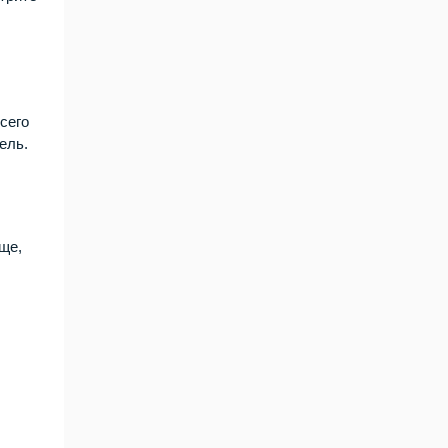
сего
ель.
ще,