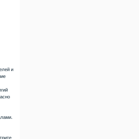
елей и
ние
лгий
ласно
алами.
трите