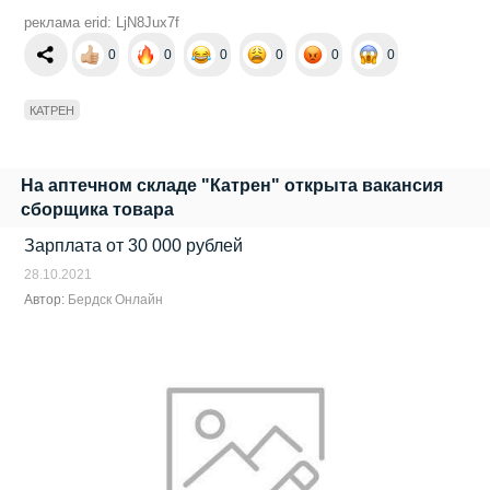
реклама erid: LjN8Jux7f
0
0
0
0
0
0
КАТРЕН
На аптечном складе "Катрен" открыта вакансия
сборщика товара
Зарплата от 30 000 рублей
28.10.2021
Автор:
Бердск Онлайн