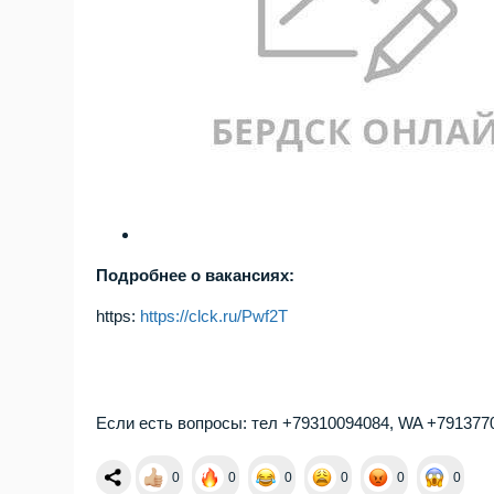
Подробнее о вакансиях:
https:
https://clck.ru/Pwf2T
Если есть вопросы: тел +79310094084, WA +791377
0
0
0
0
0
0