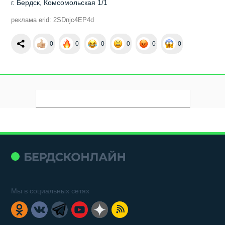
г. Бердск, Комсомольская 1/1
реклама erid: 2SDnjc4EP4d
0
0
0
0
0
0
Мы в социальных сетях