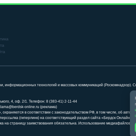
тика
та
йта
язи, информационных технологий и массовых коммуникаций (Роскомнадзор). 
кого, 4, оф. 2/1. Телефон: 8 (383-41) 2-11-44
klama@berdsk-online.ru (реклама)
 охраняются в соответствии с законодательством РФ, в том числе, об авторс
иперссылка (гиперлинк) на соответствующий раздел сайта «Бердск Онлайн» 
ка на страницу заимствования обязательна. Использование медиафайлов ра