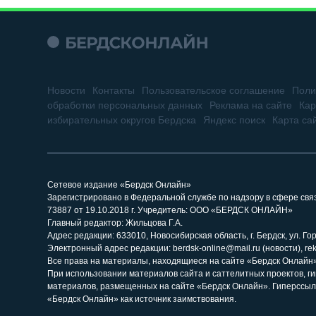
Новости
Контакты
Пользовательское соглашение
Поли
обработки персональных данных
Реклама на сайте
Кар
избирательных округов Бердска
Яндекс поиск
Карта са
Сетевое издание «Бердск Онлайн»
Зарегистрировано в Федеральной службе по надзору в сфере св
73887 от 19.10.2018 г. Учредитель: ООО «БЕРДСК ОНЛАЙН»
Главный редактор: Жильцова Г.А.
Адрес редакции: 633010, Новосибирская область, г. Бердск, ул. Горь
Электронный адрес редакции: berdsk-online@mail.ru (новости), re
Все права на материалы, находящиеся на сайте «Бердск Онлайн»,
При использовании материалов сайта и саттелитных проектов, г
материалов, размещенных на сайте «Бердск Онлайн». Гиперссыл
«Бердск Онлайн» как источник заимствования.