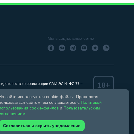
Мы в социальных сетях
18+
Свидетельство о регистрации СМИ ЭЛ № ФС 77 –
На сайте используются cookie-файлы. Продолжая
пользоваться сайтом, вы соглашаетесь с
Политикой
использования cookie-файлов
и
Пользовательским
ком праве и смежных правах.
соглашением
.
обязательна. Запрещается перепечатка более 30%
зрешено при указании автора фото и ссылки на
Согласиться и скрыть уведомление