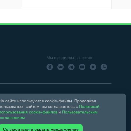
Мы в социальных сетях
На сайте используются cookie-файлы. Продолжая
18+
Свидетельство о регистрации СМИ ЭЛ № ФС 77 –
пользоваться сайтом, вы соглашаетесь с
Политикой
использования cookie-файлов
и
Пользовательским
соглашением
.
ком праве и смежных правах.
Согласиться и скрыть уведомление