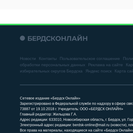
Новости
Контакты
Пользовательское соглашение
Поли
обработки персональных данных
Реклама на сайте
Кар
избирательных округов Бердска
Яндекс поиск
Карта са
Сетевое издание «Бердск Онлайн»
Зарегистрировано в Федеральной службе по надзору в сфере св
73887 от 19.10.2018 г. Учредитель: ООО «БЕРДСК ОНЛАЙН»
Главный редактор: Жильцова Г.А.
Адрес редакции: 633010, Новосибирская область, г. Бердск, ул. Горь
Электронный адрес редакции: berdsk-online@mail.ru (новости), re
Все права на материалы, находящиеся на сайте «Бердск Онлайн»,