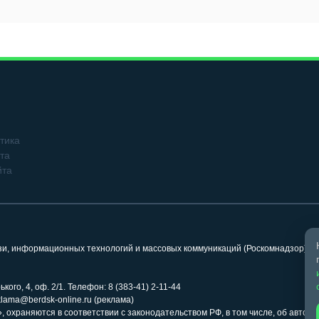
тика
та
йта
язи, информационных технологий и массовых коммуникаций (Роскомнадзор). 
кого, 4, оф. 2/1. Телефон: 8 (383-41) 2-11-44
klama@berdsk-online.ru (реклама)
 охраняются в соответствии с законодательством РФ, в том числе, об авторс