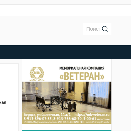
Поиск:
кая