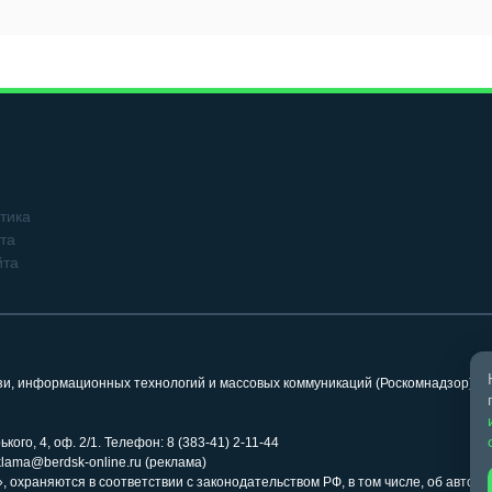
тика
та
йта
язи, информационных технологий и массовых коммуникаций (Роскомнадзор). 
кого, 4, оф. 2/1. Телефон: 8 (383-41) 2-11-44
klama@berdsk-online.ru (реклама)
 охраняются в соответствии с законодательством РФ, в том числе, об авторс