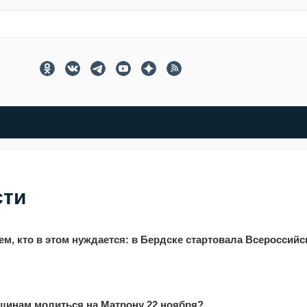
сти
м, кто в этом нуждается: в Бердске стартовала Всероссийс
щинам молиться на Матрону 22 ноября?