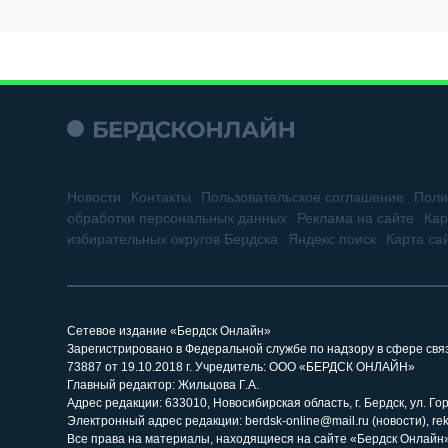
Новости
Контакты
Пользовательское соглашение
Поли
обработки персональных данных
Реклама на сайте
Кар
избирательных округов Бердска
Яндекс поиск
Карта са
Сетевое издание «Бердск Онлайн»
Зарегистрировано в Федеральной службе по надзору в сфере св
73887 от 19.10.2018 г. Учредитель: ООО «БЕРДСК ОНЛАЙН»
Главный редактор: Жильцова Г.А.
Адрес редакции: 633010, Новосибирская область, г. Бердск, ул. Горь
Электронный адрес редакции: berdsk-online@mail.ru (новости), re
Все права на материалы, находящиеся на сайте «Бердск Онлайн»,