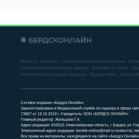
Новости
Контакты
Пользовательское соглашение
Поли
обработки персональных данных
Реклама на сайте
Кар
избирательных округов Бердска
Яндекс поиск
Карта са
Сетевое издание «Бердск Онлайн»
Зарегистрировано в Федеральной службе по надзору в сфере св
73887 от 19.10.2018 г. Учредитель: ООО «БЕРДСК ОНЛАЙН»
Главный редактор: Жильцова Г.А.
Адрес редакции: 633010, Новосибирская область, г. Бердск, ул. Горь
Электронный адрес редакции: berdsk-online@mail.ru (новости), re
Все права на материалы, находящиеся на сайте «Бердск Онлайн»,