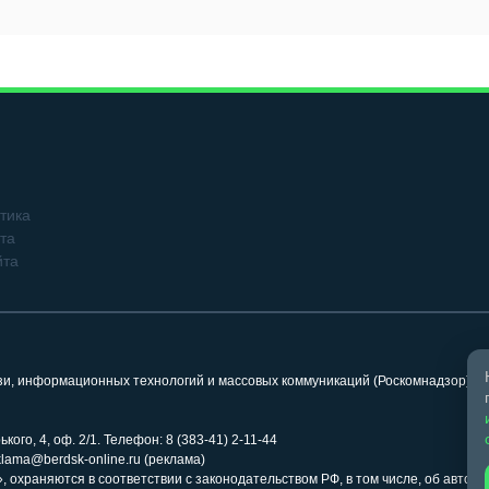
тика
та
йта
язи, информационных технологий и массовых коммуникаций (Роскомнадзор). 
кого, 4, оф. 2/1. Телефон: 8 (383-41) 2-11-44
klama@berdsk-online.ru (реклама)
 охраняются в соответствии с законодательством РФ, в том числе, об авторс