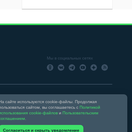
Мы в социальных сетях
На сайте используются cookie-файлы. Продолжая
18+
Свидетельство о регистрации СМИ ЭЛ № ФС 77 –
пользоваться сайтом, вы соглашаетесь с
Политикой
использования cookie-файлов
и
Пользовательским
соглашением
.
ком праве и смежных правах.
Согласиться и скрыть уведомление