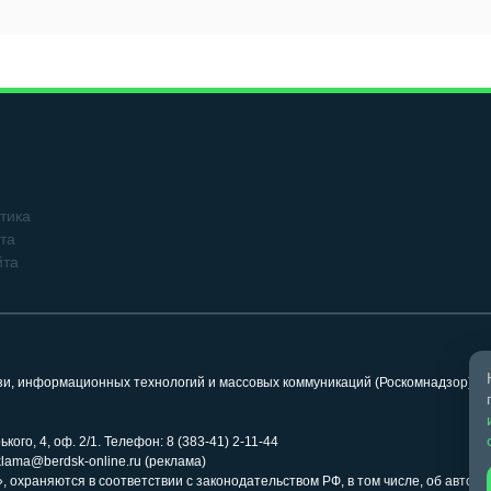
тика
та
йта
язи, информационных технологий и массовых коммуникаций (Роскомнадзор). 
кого, 4, оф. 2/1. Телефон: 8 (383-41) 2-11-44
klama@berdsk-online.ru (реклама)
 охраняются в соответствии с законодательством РФ, в том числе, об авторс