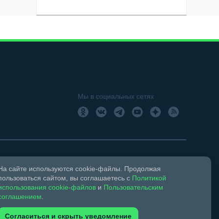
Мы в социальных сетях
На сайте используются cookie-файлы. Продолжая
18+
Свидетельство о регистрации СМИ ЭЛ № ФС 77 –
пользоваться сайтом, вы соглашаетесь с
Политикой
использования cookie-файлов
и
Пользовательским
соглашением
.
ком праве и смежных правах.
Согласиться и скрыть уведомление