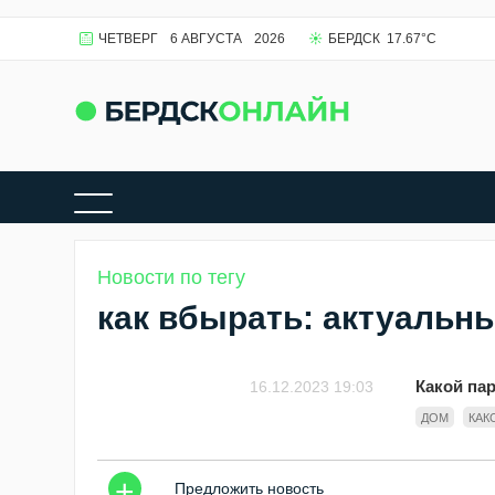
ЧЕТВЕРГ
6 АВГУСТА
2026
БЕРДСК
17.67
°C
Новости по тегу
как вбырать: актуальн
Какой па
16.12.2023 19:03
ДОМ
КАК
+
Предложить новость