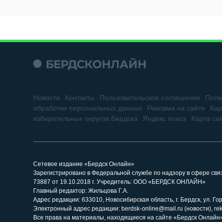
Новости
Контакты
Пользовательское соглашение
Поли
обработки персональных данных
Реклама на сайте
Кар
избирательных округов Бердска
Яндекс поиск
Карта са
Сетевое издание «Бердск Онлайн»
Зарегистрировано в Федеральной службе по надзору в сфере св
73887 от 19.10.2018 г. Учредитель: ООО «БЕРДСК ОНЛАЙН»
Главный редактор: Жильцова Г.А.
Адрес редакции: 633010, Новосибирская область, г. Бердск, ул. Горь
Электронный адрес редакции: berdsk-online@mail.ru (новости), re
Все права на материалы, находящиеся на сайте «Бердск Онлайн»,