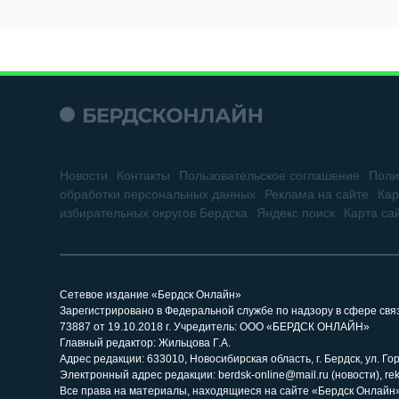
Новости
Контакты
Пользовательское соглашение
Поли
обработки персональных данных
Реклама на сайте
Кар
избирательных округов Бердска
Яндекс поиск
Карта са
Сетевое издание «Бердск Онлайн»
Зарегистрировано в Федеральной службе по надзору в сфере св
73887 от 19.10.2018 г. Учредитель: ООО «БЕРДСК ОНЛАЙН»
Главный редактор: Жильцова Г.А.
Адрес редакции: 633010, Новосибирская область, г. Бердск, ул. Горь
Электронный адрес редакции: berdsk-online@mail.ru (новости), re
Все права на материалы, находящиеся на сайте «Бердск Онлайн»,