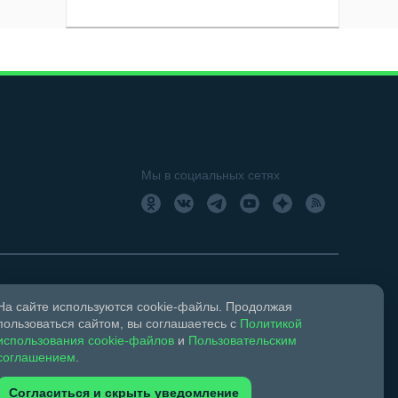
Мы в социальных сетях
На сайте используются cookie-файлы. Продолжая
18+
Свидетельство о регистрации СМИ ЭЛ № ФС 77 –
пользоваться сайтом, вы соглашаетесь с
Политикой
использования cookie-файлов
и
Пользовательским
соглашением
.
ком праве и смежных правах.
Согласиться и скрыть уведомление