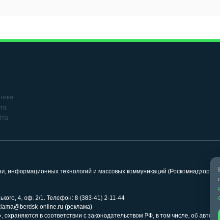
тика
та
йта
язи, информационных технологий и массовых коммуникаций (Роскомнадзор). 
кого, 4, оф. 2/1. Телефон: 8 (383-41) 2-11-44
klama@berdsk-online.ru (реклама)
 охраняются в соответствии с законодательством РФ, в том числе, об авторс