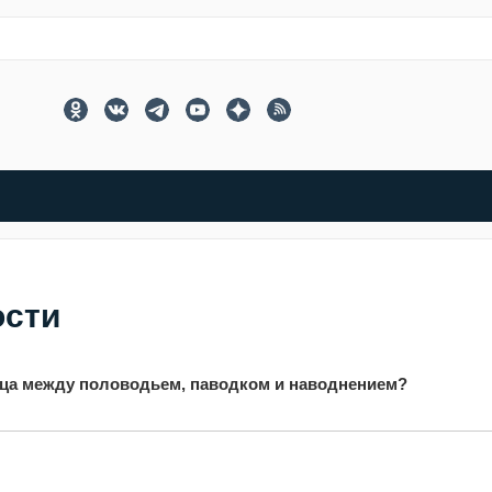
ости
ица между половодьем, паводком и наводнением?