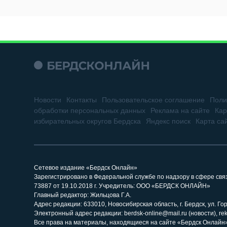
Новости
Контакты
Пользовательское соглашение
Поли
обработки персональных данных
Реклама на сайте
Кар
избирательных округов Бердска
Яндекс поиск
Карта са
Сетевое издание «Бердск Онлайн»
Зарегистрировано в Федеральной службе по надзору в сфере св
73887 от 19.10.2018 г. Учредитель: ООО «БЕРДСК ОНЛАЙН»
Главный редактор: Жильцова Г.А.
Адрес редакции: 633010, Новосибирская область, г. Бердск, ул. Горь
Электронный адрес редакции: berdsk-online@mail.ru (новости), re
Все права на материалы, находящиеся на сайте «Бердск Онлайн»,