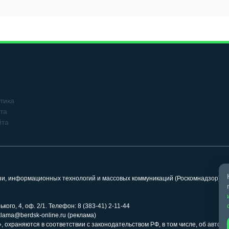
тика
та
йта
язи, информационных технологий и массовых коммуникаций (Роскомнадзор). 
кого, 4, оф. 2/1. Телефон: 8 (383-41) 2-11-44
klama@berdsk-online.ru (реклама)
 охраняются в соответствии с законодательством РФ, в том числе, об авторс