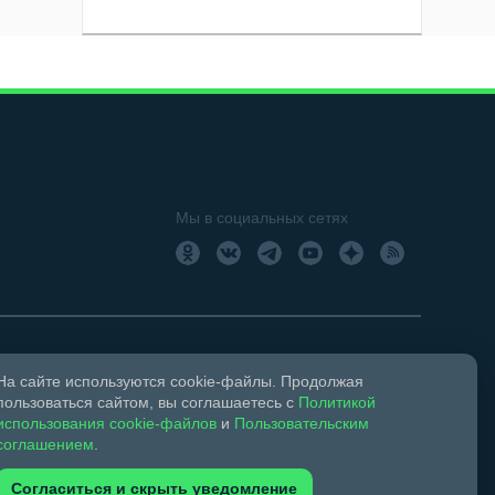
Мы в социальных сетях
На сайте используются cookie-файлы. Продолжая
18+
Свидетельство о регистрации СМИ ЭЛ № ФС 77 –
пользоваться сайтом, вы соглашаетесь с
Политикой
использования cookie-файлов
и
Пользовательским
соглашением
.
ком праве и смежных правах.
Согласиться и скрыть уведомление