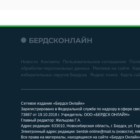
Новости
Контакты
Пользовательское соглашение
Поли
обработки персональных данных
Реклама на сайте
Кар
избирательных округов Бердска
Яндекс поиск
Карта са
Сетевое издание «Бердск Онлайн»
Зарегистрировано в Федеральной службе по надзору в сфере св
73887 от 19.10.2018 г. Учредитель: ООО «БЕРДСК ОНЛАЙН»
Главный редактор: Жильцова Г.А.
Адрес редакции: 633010, Новосибирская область, г. Бердск, ул. Горь
Электронный адрес редакции: berdsk-online@mail.ru (новости), re
Все права на материалы, находящиеся на сайте «Бердск Онлайн»,