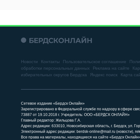
Новости
Контакты
Пользовательское соглашение
Поли
обработки персональных данных
Реклама на сайте
Кар
избирательных округов Бердска
Яндекс поиск
Карта са
Сетевое издание «Бердск Онлайн»
Зарегистрировано в Федеральной службе по надзору в сфере св
73887 от 19.10.2018 г. Учредитель: ООО «БЕРДСК ОНЛАЙН»
Главный редактор: Жильцова Г.А.
Адрес редакции: 633010, Новосибирская область, г. Бердск, ул. Горь
Электронный адрес редакции: berdsk-online@mail.ru (новости), re
Все права на материалы, находящиеся на сайте «Бердск Онлайн»,