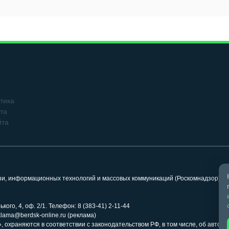
тика
та
йта
язи, информационных технологий и массовых коммуникаций (Роскомнадзор). 
кого, 4, оф. 2/1. Телефон: 8 (383-41) 2-11-44
klama@berdsk-online.ru (реклама)
 охраняются в соответствии с законодательством РФ, в том числе, об авторс