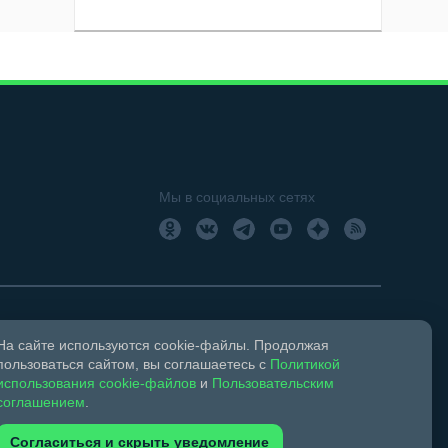
Мы в социальных сетях
На сайте используются cookie-файлы. Продолжая
18+
Свидетельство о регистрации СМИ ЭЛ № ФС 77 –
пользоваться сайтом, вы соглашаетесь с
Политикой
использования cookie-файлов
и
Пользовательским
соглашением
.
ком праве и смежных правах.
Согласиться и скрыть уведомление