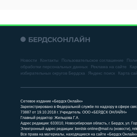
Новости
Контакты
Пользовательское соглашение
Поли
обработки персональных данных
Реклама на сайте
Кар
избирательных округов Бердска
Яндекс поиск
Карта са
Сетевое издание «Бердск Онлайн»
Зарегистрировано в Федеральной службе по надзору в сфере св
73887 от 19.10.2018 г. Учредитель: ООО «БЕРДСК ОНЛАЙН»
Главный редактор: Жильцова Г.А.
Адрес редакции: 633010, Новосибирская область, г. Бердск, ул. Горь
Электронный адрес редакции: berdsk-online@mail.ru (новости), re
Все права на материалы, находящиеся на сайте «Бердск Онлайн»,