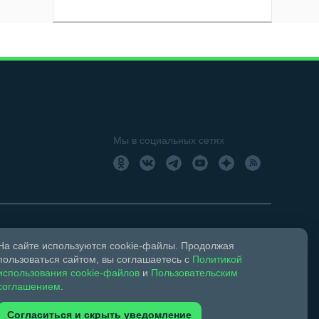
Мы в социальных сетях
На сайте используются cookie-файлы. Продолжая
18+
Свидетельство о регистрации СМИ ЭЛ № ФС 77 –
пользоваться сайтом, вы соглашаетесь с
Политикой
использования cookie-файлов
и
Пользовательским
соглашением
.
ком праве и смежных правах.
Согласиться и скрыть уведомление