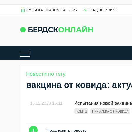
СУББОТА
8 АВГУСТА
2026
БЕРДСК
15.95
°C
Новости по тегу
вакцина от ковида: акт
Испытания новой вакцины
15.11.2023 16:11
КОВИД
ПРИВИВКА ОТ КОВИДА
+
Предложить новость