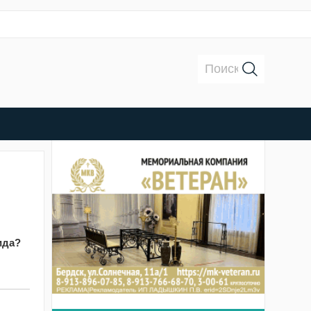
Поиск:
ида?