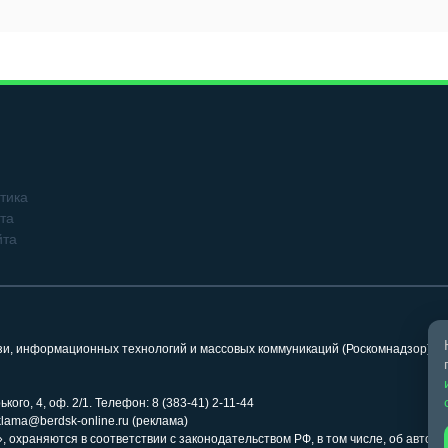
тика
та
йта
язи, информационных технологий и массовых коммуникаций (Роскомнадзор). 
кого, 4, оф. 2/1. Телефон: 8 (383-41) 2-11-44
klama@berdsk-online.ru (реклама)
 охраняются в соответствии с законодательством РФ, в том числе, об авторс