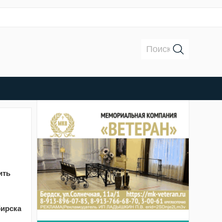
Поиск:
ить
бирска