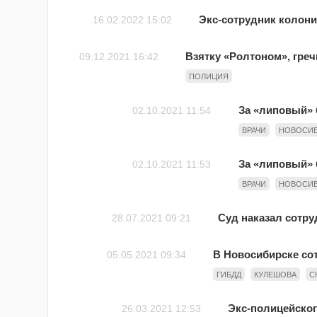
Экс-сотрудник колони
16.02.2022 15:02
Взятку «Ролтоном», гре
09.12.2021 16:42
ПОЛИЦИЯ
За «липовый» 
02.10.2021 11:54
ВРАЧИ
НОВОСИ
За «липовый» 
02.10.2021 11:53
ВРАЧИ
НОВОСИ
Суд наказал сотру
28.07.2021 09:21
В Новосибирске со
05.05.2021 09:34
ГИБДД
КУЛЕШОВА
С
Экс-полицейског
26.03.2021 12:53