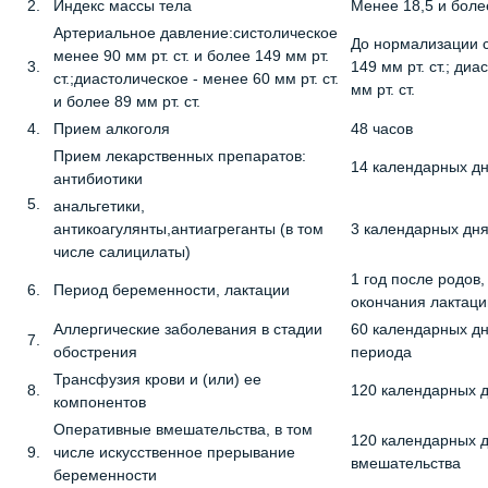
2.
Индекс массы тела
Менее 18,5 и боле
Артериальное давление:систолическое
До нормализации с
менее 90 мм рт. ст. и более 149 мм рт.
3.
149 мм рт. ст.; ди
ст.;диастолическое - менее 60 мм рт. ст.
мм рт. ст.
и более 89 мм рт. ст.
4.
Прием алкоголя
48 часов
Прием лекарственных препаратов:
14 календарных д
антибиотики
5.
анальгетики,
антикоагулянты,антиагреганты (в том
3 календарных дн
числе салицилаты)
1 год после родов
6.
Период беременности, лактации
окончания лактац
Аллергические заболевания в стадии
60 календарных дн
7.
обострения
периода
Трансфузия крови и (или) ее
8.
120 календарных д
компонентов
Оперативные вмешательства, в том
120 календарных д
9.
числе искусственное прерывание
вмешательства
беременности