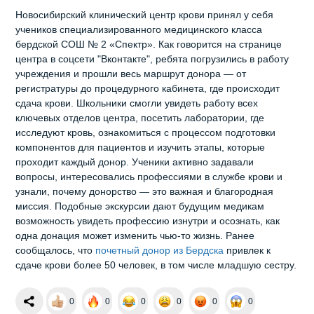
Новосибирский клинический центр крови принял у себя
учеников специализированного медицинского класса
бердской СОШ № 2 «Спектр». Как говорится на странице
центра в соцсети "Вконтакте", ребята погрузились в работу
учреждения и прошли весь маршрут донора — от
регистратуры до процедурного кабинета, где происходит
сдача крови. Школьники смогли увидеть работу всех
ключевых отделов центра, посетить лаборатории, где
исследуют кровь, ознакомиться с процессом подготовки
компонентов для пациентов и изучить этапы, которые
проходит каждый донор. Ученики активно задавали
вопросы, интересовались профессиями в службе крови и
узнали, почему донорство — это важная и благородная
миссия. Подобные экскурсии дают будущим медикам
возможность увидеть профессию изнутри и осознать, как
одна донация может изменить чью‑то жизнь. Ранее
сообщалось, что
почетный донор из Бердска
привлек к
сдаче крови более 50 человек, в том числе младшую сестру.
0
0
0
0
0
0