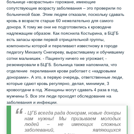
больнице «возрастные» горожане, имеющие
сопутствующие возрасту заболевания – это проверили по
больничной базе. Этим людям отказали, поскольку сдавать
кровь в возрасте старше 60 нежелательно для самого
донора. К тому же они не подготовились к кроводаче
надлежащим образом. Как пояснила Костырина, в БЦГБ
есть запасы крови первой отрицательной группы,
компоненты которой и переливают известному в городе
педагогу Михаилу Снегиреву, вырастившему и обучившему
сотни мальчишек. - Пациенту ничего не угрожает, -
резюмировали в БЦГБ. Больница также напомнила, что
отделение переливания крови работает с «кадровыми
донорами». А это, в первую очередь, ответственные люди,
которые сдают кровь регулярно, делая, минимум, 3
кровоотдачи в год. Женщины могут сдавать 4 раза в год,
мужчины 5. Все эти люди проходят обследование на
заболевания и инфекции.
- ЦГБ всегда рада донорам, новые доноры
нам нужны! Мы призываем молодых
людей – не имеющих сложных
заболеваний, являющихся