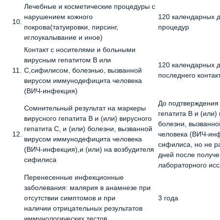
Лечебные и косметические процедуры с
нарушением кожного
120 календарных 
10.
покрова(татуировки, пирсинг,
процедур
иглоукалывание и иное)
Контакт с носителями и больными
вирусным гепатитом B или
120 календарных 
11.
C,сифилисом, болезнью, вызванной
последнего контак
вирусом иммунодефицита человека
(ВИЧ-инфекция)
До подтверждения 
Сомнительный результат на маркеры
гепатита B и (или)
вирусного гепатита B и (или) вирусного
болезни, вызванн
гепатита C, и (или) болезни, вызванной
12.
человека (ВИЧ-инф
вирусом иммунодефицита человека
сифилиса, но не р
(ВИЧ-инфекция),и (или) на возбудителя
дней после получе
сифилиса
лабораторного ис
Перенесенные инфекционные
заболевания: малярия в анамнезе при
отсутствии симптомов и при
3 года
наличии отрицательных результатов
иммунологических тестов