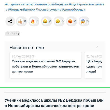
#отделениепереливаниякровибердска
#сдайкровьспасижизн
ь
#бердскийдонор
#кровьэтожизнь
#донорбердск
0
0
0
0
0
0
ДОНОРЫ
Новости по теме
25.Фев.2026 8:34
21.Фев.2024 16:
Ученики медкласса школы №2 Бердска
ЦГБ Бердска: 
побывали в Новосибирском клиническом
сдать только
центре крови
люди!
Ученики медкласса школы №2 Бердска побывали
в Новосибирском клиническом центре крови