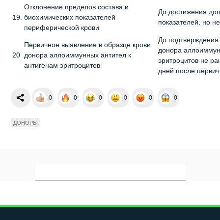
Отклонение пределов состава и
До достижения до
19.
биохимических показателей
показателей, но н
периферической крови
До подтверждения 
Первичное выявление в образце крови
донора аллоиммун
20
донора аллоиммунных антител к
эритроцитов не ра
антигенам эритроцитов
дней после перви
0
0
0
0
0
0
ДОНОРЫ