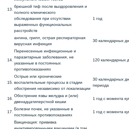
брюшной тиф после выздоровления и
13.
полного клинического
обследования при отсутствии
1 год
выраженных функциональных
расстройств
ангина, грипп, острая респираторная
30 календарных д
вирусная инфекция
Перенесенные инфекционные и
паразитарные заболевания, не
14.
120 календарных 
указанные в постоянных
противопоказаниях
Острые или хронические
30 календарных дн
15.
воспалительные процессы в стадии
периода
обострения независимо от локализации
Обострение язвы желудка и (или)
16.
1 год с момента к
двенадцатиперстной кишки
Болезни почек, не указанные в
17.
1 год с момента к
постоянных противопоказниях
Вакцинация: прививка
инактивированными вакцинами (в том