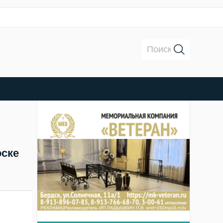
Поиск:
оске