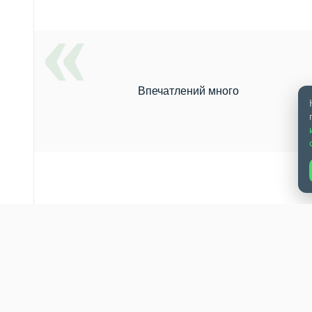
Впечатлений много
дноклассники
прислал
Алексей Юша
ра. В отпуске не был 30 лет с момента моего сокращения с БЭМ