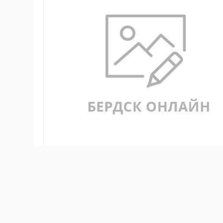
Сообщение в группу Бердск-Онлайн в соцсети
О
Я день назад вернулся из отпуска с Северного Кип
1993 году.