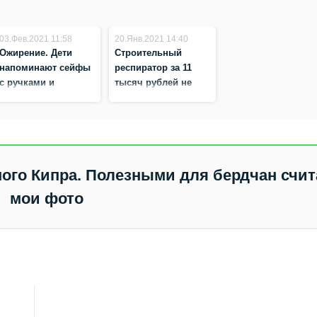
03.Фев.2021 11:58
20.Янв.2021 14:40
Ожирение. Дети
Строительный
напоминают сейфы
респиратор за 11
с ручками и
тысяч рублей не
ножками, а
уберег от COVID-19
взрослые – как
фотографа в
накачанные
Бердске
шлангом куклы
ного Кипра. Полезными для бердчан счи
мои фото