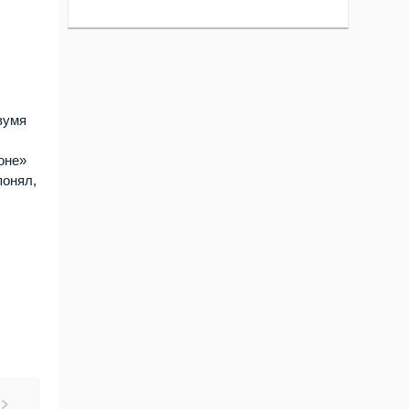
вумя
оне»
понял,