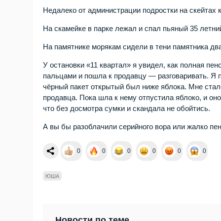
Недалеко от администрации подростки на скейтах к
На скамейке в парке лежал и спал пьяный 35 летни
На памятнике морякам сидели в тени памятника два
У остановки «11 квартал» я увидел, как полная пе
пальцами и пошла к продавцу — разговаривать. Я по
чёрный пакет открытый был ниже яблока. Мне стало
продавца. Пока шла к нему отпустила яблоко, и он
что без досмотра сумки и скандала не обойтись.
А вы бы разоблачили серийного вора или жалко пе
0
0
0
0
0
0
ЮША
Новости по теме