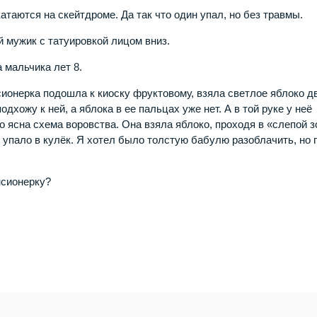
атаются на скейтдроме. Да так что один упал, но без травмы.
й мужик с татуировкой лицом вниз.
 мальчика лет 8.
нсионерка подошла к киоску фруктовому, взяла светлое яблоко д
дхожу к ней, а яблока в ее пальцах уже нет. А в той руке у неё
 ясна схема воровства. Она взяла яблоко, проходя в «слепой з
о упало в кулёк. Я хотел было толстую бабулю разоблачить, но 
нсионерку?