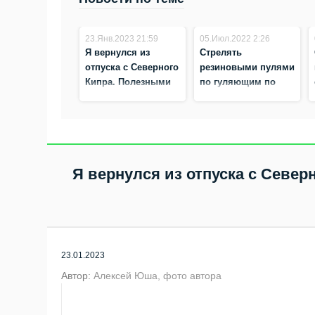
23.Янв.2023 21:59
05.Июл.2022 2:26
Я вернулся из
Стрелять
отпуска с Северного
резиновыми пулями
Кипра. Полезными
по гуляющим по
для бердчан считаю
железной дороге
мои фото
предложил житель
Бердска
Я вернулся из отпуска с Север
23.01.2023
Автор:
Алексей Юша, фото автора